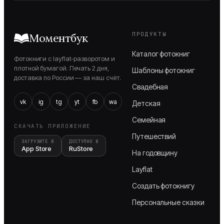
ПРОДУКТЫ
Моментбук
Каталог фотокниг
Фотокниги с layflat-разворотом и
плотной бумагой. Печать 2 дня,
Шаблоны фотокниг
доставка по России — за наш счёт.
Свадебная
vk
ig
tg
yt
fb
wa
Детская
Семейная
СКАЧАТЬ ПРИЛОЖЕНИЕ
Путешествий
ЗАГРУЗИТЕ В
ДОСТУПНО В
App Store
RuStore
На годовщину
Layflat
Создать фотокнигу
Персональные сказки