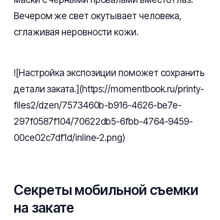
Вечером же свет окутывает человека,
сглаживая неровности кожи.
![Настройка экспозиции поможет сохранить
детали заката.](https://momentbook.ru/printy-
files2/dzen/7573460b-b916-4626-be7e-
297f0587f104/70622db5-6fbb-4764-9459-
00ce02c7df1d/inline-2.png)
Секреты мобильной съемки
на закате