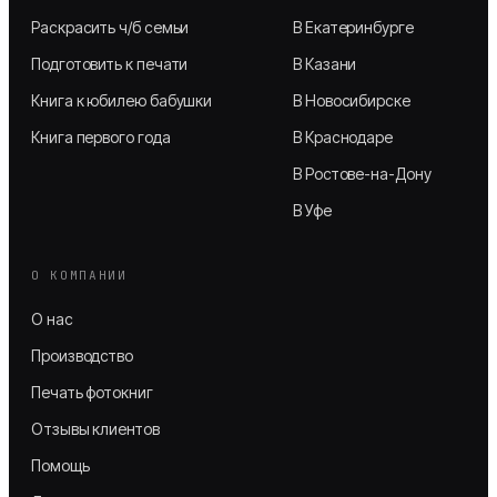
Раскрасить ч/б семьи
В Екатеринбурге
Подготовить к печати
В Казани
Книга к юбилею бабушки
В Новосибирске
Книга первого года
В Краснодаре
В Ростове-на-Дону
В Уфе
О КОМПАНИИ
О нас
Производство
Печать фотокниг
Отзывы клиентов
Помощь