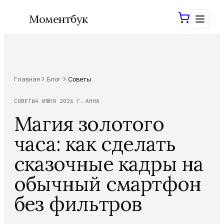
Моментбук
Главная
Блог
Советы
Войти
Сохраним ваши проекты
СОВЕТЫ
4 ИЮНЯ 2026 Г.
АННА
Магия золотого
Создать книгу
часа: как сделать
сказочные кадры на
Фотокниги
обычный смартфон
Шаблоны
Все фотокниги
без фильтров
Свадебная
ХИТ
AI-инструменты