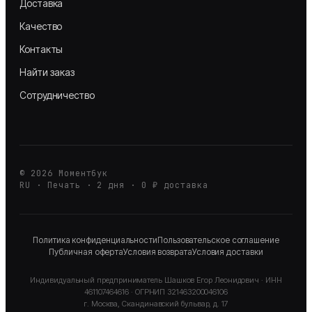
Доставка
Качество
Контакты
Найти заказ
Сотрудничество
©
2026
Моментбук
RU · Печать · 2 дня · 0 ₽ доставка
Политика конфиденциальности
Пользовательское соглашение
Публичная оферта
Условия возврата
Условия доставки
Индивидуальный предприниматель
Шашков Егор Леонидович
· ИНН
461107464616
· ОГРНИП
321463200046106
г. Москва, Скандинавский бульвар, д. 17