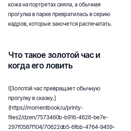
кожа на портретах сияла, а обычная
прогулка в парке превратилась в серию
кадров, которые захочется распечатать.
Что такое золотой час и
когда его ловить
![Золотой час превращает обычную
прогулку в сказку.]
(https://momentbook.ru/printy-
files2/dzen/7573460b-b916-4626-be7e-
297f0587f104/70622db5-6fbb-4764-9459-