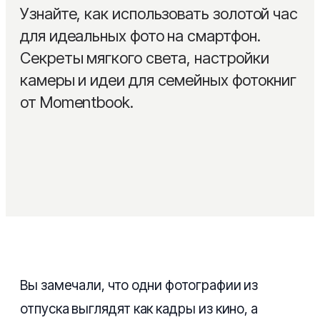
Узнайте, как использовать золотой час
Детская
Сертификаты
для идеальных фото на смартфон.
Семейная
Секреты мягкого света, настройки
Блог
камеры и идеи для семейных фотокниг
Из путешествий
Помощь
от Momentbook.
На годовщину свадьбы
Layflat фотокнига
PRO
Выпускные альбомы
Сборка под ключ
NEW
Вы замечали, что одни фотографии из
отпуска выглядят как кадры из кино, а