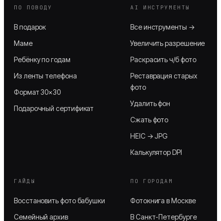
ПО ПОВОДУ
AI ИНСТРУМЕНТЫ
В подарок
Все инструменты →
Маме
Увеличить разрешение
Ребёнку по годам
Раскрасить ч/б фото
Из ленты телефона
Реставрация старых
фото
Формат 30×30
Удалить фон
Подарочный сертификат
Сжать фото
HEIC → JPG
Калькулятор DPI
ГАЙДЫ
ПО ГОРОДАМ
Восстановить фото бабушки
Фотокнига в Москве
Семейный архив
В Санкт-Петербурге