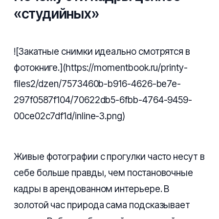
«студийных»
![Закатные снимки идеально смотрятся в
фотокниге.](https://momentbook.ru/printy-
files2/dzen/7573460b-b916-4626-be7e-
297f0587f104/70622db5-6fbb-4764-9459-
00ce02c7df1d/inline-3.png)
Живые фотографии с прогулки часто несут в
себе больше правды, чем постановочные
кадры в арендованном интерьере. В
золотой час природа сама подсказывает