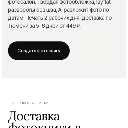
фотосалон. Твёрдая фотообложка, layflat-
Детская
Сертификаты
развороты без шва, AI разложит фото по
датам. Печать 2 рабочих дня, доставка по
Семейная
Блог
Тюмени за 5–6 дней от 449 ₽.
Из путешествий
Помощь
На годовщину свадьбы
Создать фотокнигу
Layflat фотокнига
PRO
Выпускные альбомы
Сборка под ключ
NEW
ДОСТАВКА И СРОКИ
Доставка
фотокниги
в