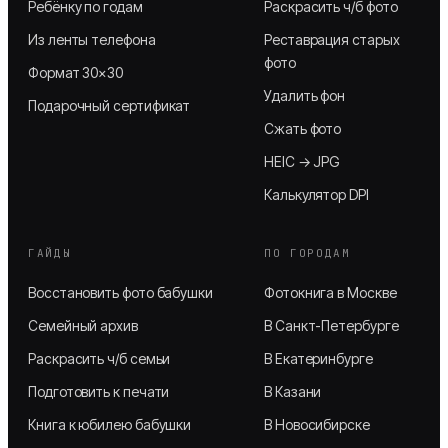
Ребёнку по годам
Раскрасить ч/б фото
Из ленты телефона
Реставрация старых
фото
Формат 30×30
Удалить фон
Подарочный сертификат
Сжать фото
HEIC → JPG
Калькулятор DPI
ГАЙДЫ
ПО ГОРОДАМ
Восстановить фото бабушки
Фотокнига в Москве
Семейный архив
В Санкт-Петербурге
Раскрасить ч/б семьи
В Екатеринбурге
Подготовить к печати
В Казани
Книга к юбилею бабушки
В Новосибирске