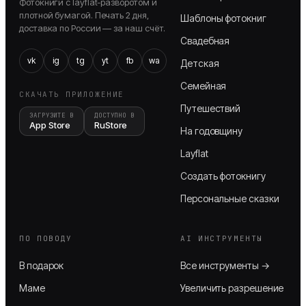
Фотокниги с layflat-разворотом и
плотной бумагой. Печать 2 дня,
Шаблоны фотокниг
доставка по России — за наш счёт.
Свадебная
vk
ig
tg
yt
fb
wa
Детская
Семейная
СКАЧАТЬ ПРИЛОЖЕНИЕ
Путешествий
ЗАГРУЗИТЕ В
ДОСТУПНО В
App Store
RuStore
На годовщину
Layflat
Создать фотокнигу
Персональные сказки
ПО ПОВОДУ
AI ИНСТРУМЕНТЫ
В подарок
Все инструменты →
Маме
Увеличить разрешение