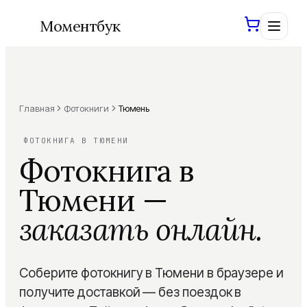
Моментбук
Главная
Фотокниги
Тюмень
Войти
Сохраним ваши проекты
ФОТОКНИГА В ТЮМЕНИ
Фотокнига
в
Создать книгу
Тюмени
—
заказать онлайн.
Фотокниги
Шаблоны
Все фотокниги
Соберите фотокнигу в Тюмени в браузере и
Свадебная
ХИТ
AI-инструменты
получите доставкой — без поездок в