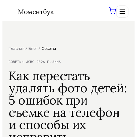
Моментбук
Главная
Блог
Советы
Войти
Сохраним ваши проекты
СОВЕТЫ
4 ИЮНЯ 2026 Г.
АННА
Как перестать
Создать книгу
удалять фото детей:
5 ошибок при
Фотокниги
съемке на телефон
Шаблоны
Все фотокниги
и способы их
Свадебная
ХИТ
AI-инструменты
исправить