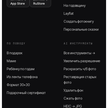
App Store
RuStore
На годовщину
Layflat
Создать фотокнигу
Персональные сказки
ПО ПОВОДУ
AI ИНСТРУМЕНТЫ
В подарок
Все инструменты →
Маме
Увеличить разрешение
Ребёнку по годам
Раскрасить ч/б фото
Из ленты телефона
Реставрация старых
фото
Формат 30×30
Удалить фон
Подарочный сертификат
Сжать фото
HEIC → JPG