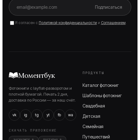
Подписаться
Я согласен с
Политикой конфиденциальности
и
Соглашением
.
ПРОДУКТЫ
Моментбук
Каталог фотокниг
Фотокниги с layflat-разворотом и
плотной бумагой. Печать 2 дня,
Шаблоны фотокниг
доставка по России — за наш счёт.
Свадебная
vk
ig
tg
yt
fb
wa
Детская
Семейная
СКАЧАТЬ ПРИЛОЖЕНИЕ
Путешествий
ЗАГРУЗИТЕ В
ДОСТУПНО В