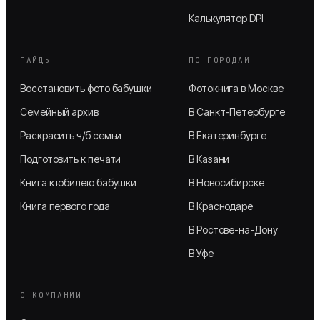
Калькулятор DPI
ГАЙДЫ
ПО ГОРОДАМ
Восстановить фото бабушки
Фотокнига в Москве
Семейный архив
В Санкт-Петербурге
Раскрасить ч/б семьи
В Екатеринбурге
Подготовить к печати
В Казани
Книга к юбилею бабушки
В Новосибирске
Книга первого года
В Краснодаре
В Ростове-на-Дону
В Уфе
О КОМПАНИИ