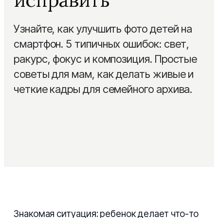
Детская
Сертификаты
Узнайте, как улучшить фото детей на
Семейная
Блог
смартфон. 5 типичных ошибок: свет,
Из путешествий
ракурс, фокус и композиция. Простые
Помощь
советы для мам, как делать живые и
На годовщину свадьбы
четкие кадры для семейного архива.
Layflat фотокнига
PRO
Выпускные альбомы
Сборка под ключ
NEW
Знакомая ситуация: ребенок делает что-то