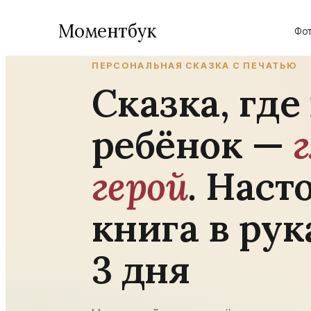
Моментбук
Фот
ПЕРСОНАЛЬНАЯ СКАЗКА С ПЕЧАТЬЮ
Сказка, где
ребёнок —
Войти
Сохраним ваши проекты
герой
. Наст
Создать книгу
книга в рук
Фотокниги
3 дня
Шаблоны
Все фотокниги
726
Свадебная
ХИТ
AI-инструменты