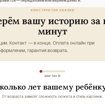
нравится — переделаем или вернём деньги.
КОНСТРУКТОР СКАЗКИ
ерём вашу историю за 
минут
ции. Контакт — в конце. Оплата онлайн при
формлении, гарантия возврата.
Шаг
1
из
12
колько лет вашему ребёнк
От возраста зависят сложность сюжета и стиль картинок.