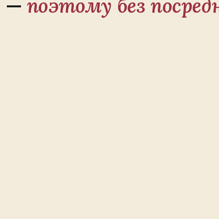
я —
поэтому без посред