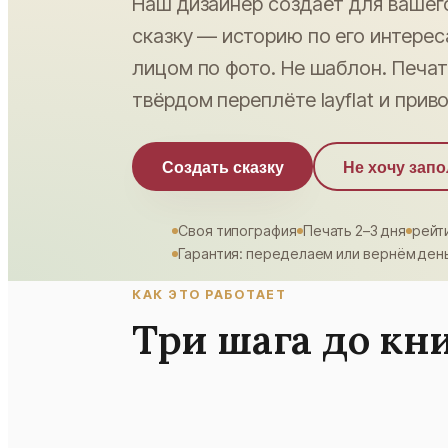
Наш дизайнер создаёт для вашег
Детская
сказку — историю по его интерес
Сертификаты
лицом по фото. Не шаблон. Печат
Семейная
Блог
твёрдом переплёте layflat и приво
Из путешествий
Помощь
Создать сказку
Не хочу зап
На годовщину свадьбы
Layflat фотокнига
PRO
Своя типография
Печать 2–3 дня
рейти
Гарантия: переделаем или вернём ден
Выпускные альбомы
КАК ЭТО РАБОТАЕТ
Сборка под ключ
NEW
Три шага до кн