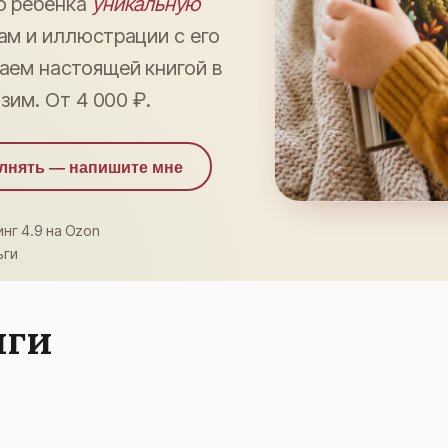
о ребёнка
уникальную
ам и иллюстрации с его
аем настоящей книгой в
зим. От 4 000 ₽.
олнять — напишите мне
нг 4.9 на Ozon
ьги
иги