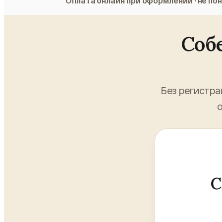
Оплата онлайн при оформлении · не по
Соб
Без регистра
о
С