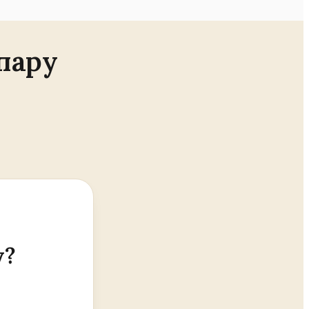
пару
у?