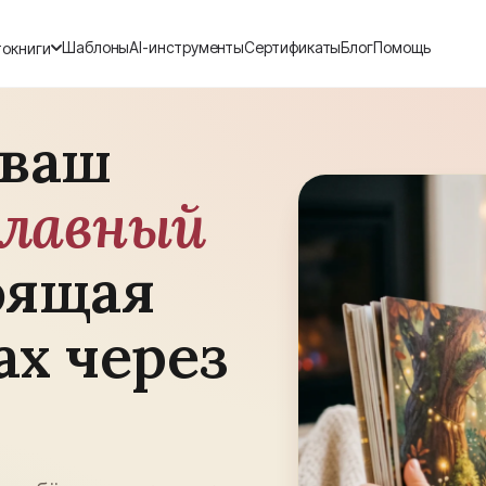
Шаблоны
AI-инструменты
Сертификаты
Блог
Помощь
окниги
Все фотокниги
 ваш
Каталог · 7 категорий, 726+ шаблонов
Свадебная
Детская
ХИТ
30×30 · Layflat
Первый год · 20×20
главный
Семейная
Из путешестви
Альбомы · 30×30
Square · с картами
оящая
На годовщину свадьбы
Layflat фотокни
Премиум-обложка
Разворот без сгиба
ах через
Выпускные альбомы
Сборка под кл
Для классов и групп
Дизайнер Анна · от 
+ ШАБЛОНОВ · LAYFLAT · ПЕЧАТЬ 2 ДНЯ