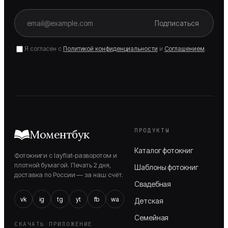
Подписаться
Я согласен с
Политикой конфиденциальности
и
Соглашением
.
ПРОДУКТЫ
Моментбук
Каталог фотокниг
Фотокниги с layflat-разворотом и
плотной бумагой. Печать 2 дня,
Шаблоны фотокниг
доставка по России — за наш счёт.
Свадебная
vk
ig
tg
yt
fb
wa
Детская
Семейная
СКАЧАТЬ ПРИЛОЖЕНИЕ