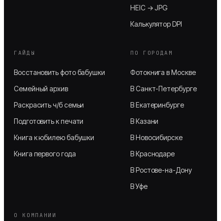
HEIC → JPG
Калькулятор DPI
ГАЙДЫ
ПО ГОРОДАМ
Восстановить фото бабушки
Фотокнига в Москве
Семейный архив
В Санкт-Петербурге
Раскрасить ч/б семьи
В Екатеринбурге
Подготовить к печати
В Казани
Книга к юбилею бабушки
В Новосибирске
Книга первого года
В Краснодаре
В Ростове-на-Дону
В Уфе
О КОМПАНИИ