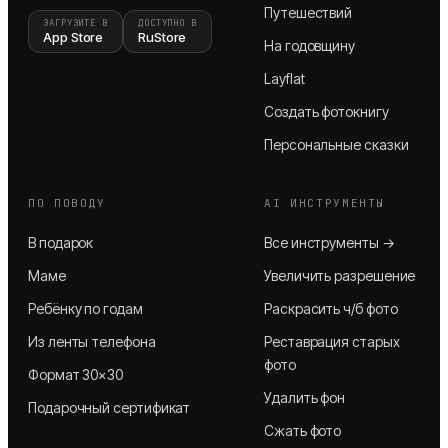
Путешествий
ЗАГРУЗИТЕ В
ДОСТУПНО В
App Store
RuStore
На годовщину
Layflat
Создать фотокнигу
Персональные сказки
ПО ПОВОДУ
AI ИНСТРУМЕНТЫ
В подарок
Все инструменты →
Маме
Увеличить разрешение
Ребёнку по годам
Раскрасить ч/б фото
Из ленты телефона
Реставрация старых
фото
Формат 30×30
Удалить фон
Подарочный сертификат
Сжать фото