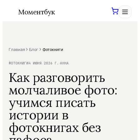
Моментбук
Главная
Блог
Фотокниги
Войти
Сохраним ваши проекты
ФОТОКНИГИ
4 ИЮНЯ 2026 Г.
АННА
Как разговорить
Создать книгу
молчаливое фото:
учимся писать
Фотокниги
истории в
Шаблоны
Все фотокниги
фотокнигах без
Свадебная
ХИТ
AI-инструменты
пафоса