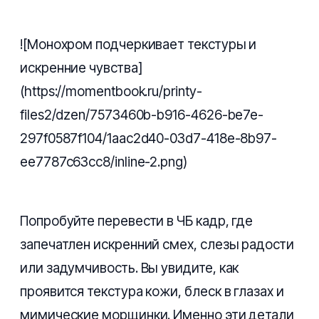
![Монохром подчеркивает текстуры и
искренние чувства]
(https://momentbook.ru/printy-
files2/dzen/7573460b-b916-4626-be7e-
297f0587f104/1aac2d40-03d7-418e-8b97-
ee7787c63cc8/inline-2.png)
Попробуйте перевести в ЧБ кадр, где
запечатлен искренний смех, слезы радости
или задумчивость. Вы увидите, как
проявится текстура кожи, блеск в глазах и
мимические морщинки. Именно эти детали