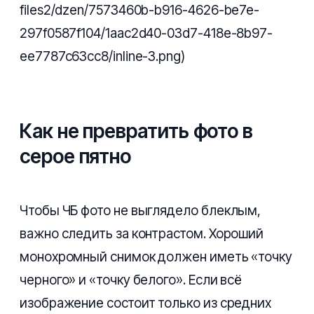
files2/dzen/7573460b-b916-4626-be7e-
297f0587f104/1aac2d40-03d7-418e-8b97-
ee7787c63cc8/inline-3.png)
Как не превратить фото в
серое пятно
Чтобы ЧБ фото не выглядело блеклым,
важно следить за контрастом. Хороший
монохромный снимок должен иметь «точку
черного» и «точку белого». Если всё
изображение состоит только из средних