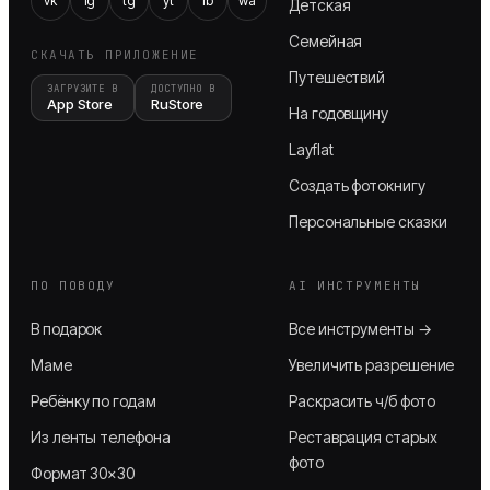
vk
ig
tg
yt
fb
wa
Детская
Семейная
СКАЧАТЬ ПРИЛОЖЕНИЕ
Путешествий
ЗАГРУЗИТЕ В
ДОСТУПНО В
App Store
RuStore
На годовщину
Layflat
Создать фотокнигу
Персональные сказки
ПО ПОВОДУ
AI ИНСТРУМЕНТЫ
В подарок
Все инструменты →
Маме
Увеличить разрешение
Ребёнку по годам
Раскрасить ч/б фото
Из ленты телефона
Реставрация старых
фото
Формат 30×30