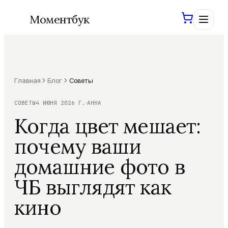
Моментбук
Главная
Блог
Советы
Войти
Сохраним ваши проекты
СОВЕТЫ
4 ИЮНЯ 2026 Г.
АННА
Когда цвет мешает:
Создать книгу
почему ваши
домашние фото в
Фотокниги
ЧБ выглядят как
Шаблоны
Все фотокниги
кино
Свадебная
ХИТ
AI-инструменты