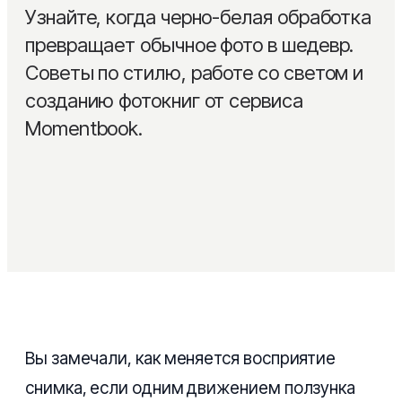
Узнайте, когда черно-белая обработка
Детская
Сертификаты
превращает обычное фото в шедевр.
Семейная
Советы по стилю, работе со светом и
Блог
созданию фотокниг от сервиса
Из путешествий
Помощь
Momentbook.
На годовщину свадьбы
Layflat фотокнига
PRO
Выпускные альбомы
Сборка под ключ
NEW
Вы замечали, как меняется восприятие
снимка, если одним движением ползунка