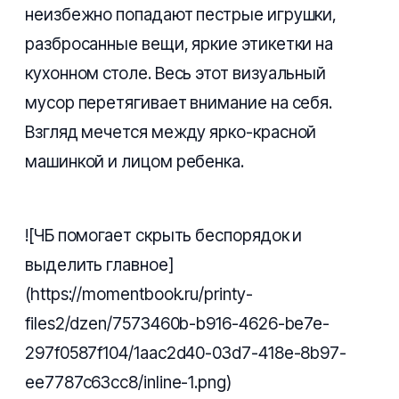
неизбежно попадают пестрые игрушки,
разбросанные вещи, яркие этикетки на
кухонном столе. Весь этот визуальный
мусор перетягивает внимание на себя.
Взгляд мечется между ярко-красной
машинкой и лицом ребенка.
![ЧБ помогает скрыть беспорядок и
выделить главное]
(https://momentbook.ru/printy-
files2/dzen/7573460b-b916-4626-be7e-
297f0587f104/1aac2d40-03d7-418e-8b97-
ee7787c63cc8/inline-1.png)