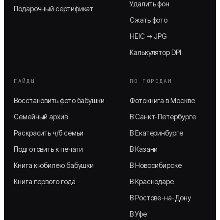
Удалить фон
Подарочный сертификат
Сжать фото
HEIC → JPG
Калькулятор DPI
ГАЙДЫ
ПО ГОРОДАМ
Восстановить фото бабушки
Фотокнига в Москве
Семейный архив
В Санкт-Петербурге
Раскрасить ч/б семьи
В Екатеринбурге
Подготовить к печати
В Казани
Книга к юбилею бабушки
В Новосибирске
Книга первого года
В Краснодаре
В Ростове-на-Дону
В Уфе