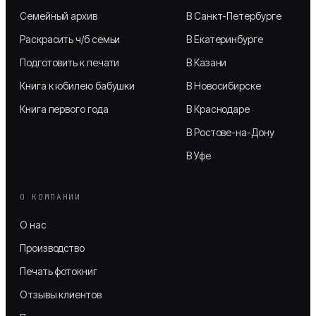
Семейный архив
В Санкт-Петербурге
Раскрасить ч/б семьи
В Екатеринбурге
Подготовить к печати
В Казани
Книга к юбилею бабушки
В Новосибирске
Книга первого года
В Краснодаре
В Ростове-на-Дону
В Уфе
О КОМПАНИИ
О нас
Производство
Печать фотокниг
Отзывы клиентов