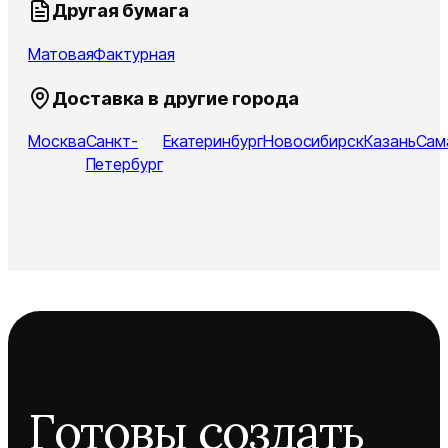
Другая бумага
Матовая
Фактурная
Доставка в другие города
Москва
Санкт-
Екатеринбург
Новосибирск
Казань
Сам
Петербург
Готовы создать