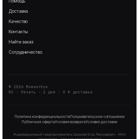
Помощь
Доставка
Качество
Контакты
Найти заказ
Сотрудничество
©
2026
Моментбук
RU · Печать · 2 дня · 0 ₽ доставка
Политика конфиденциальности
Пользовательское соглашение
Публичная оферта
Условия возврата
Условия доставки
Индивидуальный предприниматель
Шашков Егор Леонидович
· ИНН