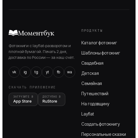
ПРОДУКТЫ
Моментбук
Каталог фотокниг
Фотокниги с layflat-разворотом и
плотной бумагой. Печать 2 дня,
Шаблоны фотокниг
доставка по России — за наш счёт.
Свадебная
vk
ig
tg
yt
fb
wa
Детская
Семейная
СКАЧАТЬ ПРИЛОЖЕНИЕ
Путешествий
ЗАГРУЗИТЕ В
ДОСТУПНО В
App Store
RuStore
На годовщину
Layflat
Создать фотокнигу
Персональные сказки