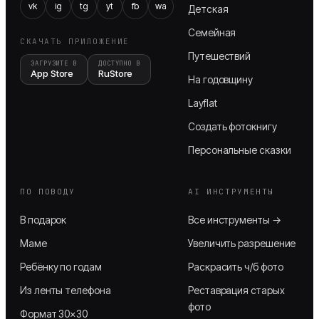
vk
ig
tg
yt
fb
wa
Детская
Семейная
СКАЧАТЬ ПРИЛОЖЕНИЕ
Путешествий
ЗАГРУЗИТЕ В
ДОСТУПНО В
App Store
RuStore
На годовщину
Layflat
Создать фотокнигу
Персональные сказки
ПО ПОВОДУ
AI ИНСТРУМЕНТЫ
В подарок
Все инструменты →
Маме
Увеличить разрешение
Ребёнку по годам
Раскрасить ч/б фото
Из ленты телефона
Реставрация старых
фото
Формат 30×30