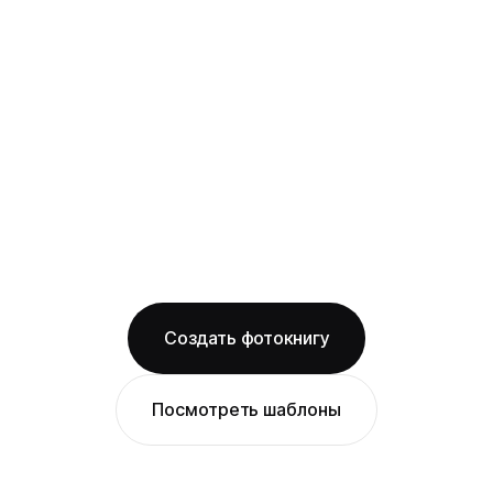
layflat-переплёт: развороты раскрываются
на 180° без шва, фото на оба листа
смотрится как одно цельное изображение
на матовой бумаге
Бесплатная доставка по Самаре
Изготовление за 2 рабочих дня
твёрдая обложка
матовая бумага
ОТ 1490 ₽
Создать фотокнигу
Посмотреть шаблоны