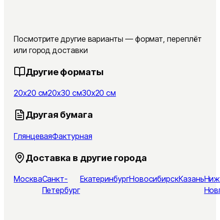
Посмотрите другие варианты — формат, переплёт
или город доставки
Другие форматы
20x20 см
20x30 см
30x20 см
Другая бумага
Глянцевая
Фактурная
Доставка в другие города
Москва
Санкт-
Екатеринбург
Новосибирск
Казань
Ниж
Петербург
Нов