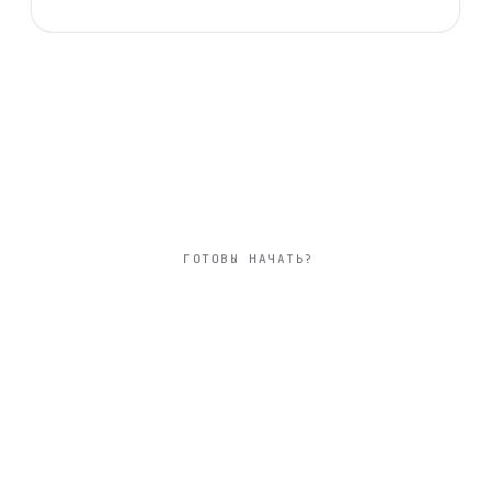
ГОТОВЫ НАЧАТЬ?
большой 30×30 см
фотокнига
корпоративная
твёрдая фотообложка из плотного арт-
картона с фотопечатью и ламинацией +