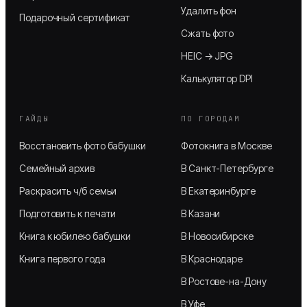
Удалить фон
Подарочный сертификат
Сжать фото
HEIC → JPG
Калькулятор DPI
ГАЙДЫ
ПО ГОРОДАМ
Восстановить фото бабушки
Фотокнига в Москве
Семейный архив
В Санкт-Петербурге
Раскрасить ч/б семьи
В Екатеринбурге
Подготовить к печати
В Казани
Книга к юбилею бабушки
В Новосибирске
Книга первого года
В Краснодаре
В Ростове-на-Дону
В Уфе