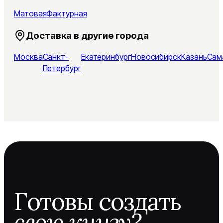
Матовая
Фактурная
Доставка в другие города
Москва
Санкт-
Екатеринбург
Новосибирск
Казань
Сам
Петербург
Готовы создать
свою книгу?