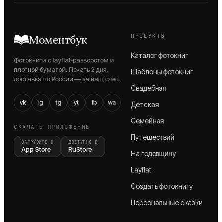
ПРОДУКТЫ
Моментбук
Каталог фотокниг
Фотокниги с layflat-разворотом и
плотной бумагой. Печать 2 дня,
Шаблоны фотокниг
доставка по России — за наш счёт.
Свадебная
vk
ig
tg
yt
fb
wa
Детская
Семейная
СКАЧАТЬ ПРИЛОЖЕНИЕ
Путешествий
ЗАГРУЗИТЕ В
ДОСТУПНО В
App Store
RuStore
На годовщину
Layflat
Создать фотокнигу
Персональные сказки