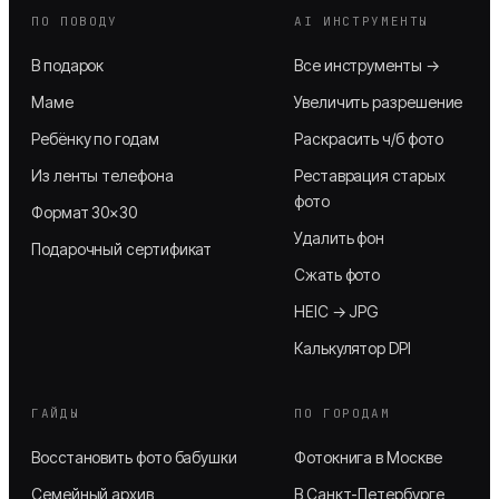
ПО ПОВОДУ
AI ИНСТРУМЕНТЫ
В подарок
Все инструменты →
Маме
Увеличить разрешение
Ребёнку по годам
Раскрасить ч/б фото
Из ленты телефона
Реставрация старых
фото
Формат 30×30
Удалить фон
Подарочный сертификат
Сжать фото
HEIC → JPG
Калькулятор DPI
ГАЙДЫ
ПО ГОРОДАМ
Восстановить фото бабушки
Фотокнига в Москве
Семейный архив
В Санкт-Петербурге