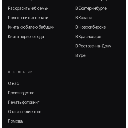
Раскрасить ч/б семьи
В Екатеринбурге
Подготовить к печати
В Казани
Книга к юбилею бабушки
В Новосибирске
Книга первого года
В Краснодаре
В Ростове-на-Дону
В Уфе
О КОМПАНИИ
О нас
Производство
Печать фотокниг
Отзывы клиентов
Помощь