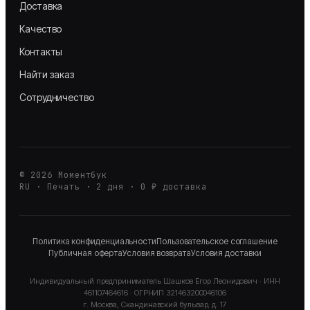
Доставка
Качество
Контакты
Найти заказ
Сотрудничество
©
2026
Моментбук
RU · Печать · 2 дня · 0 ₽ доставка
Политика конфиденциальности
Пользовательское соглашение
Публичная оферта
Условия возврата
Условия доставки
Индивидуальный предприниматель
Шашков Егор Леонидович
· ИНН
461107464616
· ОГРНИП
321463200046106
г. Москва, Скандинавский бульвар, д. 17