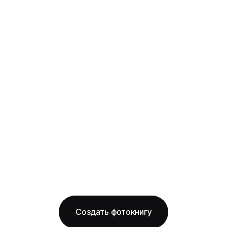
рождения
твёрдая фотообложка из плотного арт-
картона с фотопечатью и ламинацией +
layflat-переплёт: развороты раскрываются
на 180° без шва, фото на оба листа
смотрится как одно цельное изображение
на глянцевой бумаге
Бесплатная доставка по Нижнему Новгороду
Изготовление за 2 рабочих дня
твёрдая обложка
глянцевая бумага
ОТ 1490 ₽
Создать фотокнигу