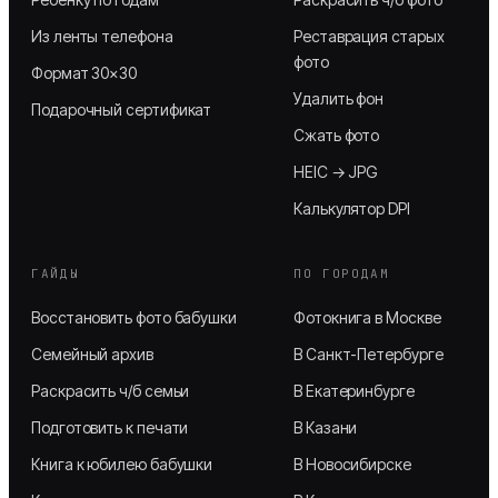
Из ленты телефона
Реставрация старых
фото
Формат 30×30
Удалить фон
Подарочный сертификат
Сжать фото
HEIC → JPG
Калькулятор DPI
ГАЙДЫ
ПО ГОРОДАМ
Восстановить фото бабушки
Фотокнига в Москве
Семейный архив
В Санкт-Петербурге
Раскрасить ч/б семьи
В Екатеринбурге
Подготовить к печати
В Казани
Книга к юбилею бабушки
В Новосибирске