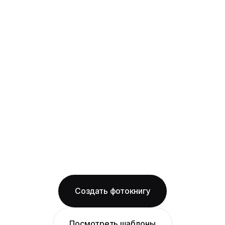
твёрдая фотообложка из плотного арт-
картона с фотопечатью и ламинацией +
layflat-переплёт: развороты раскрываются
на 180° без шва, фото на оба листа
смотрится как одно цельное изображение
на глянцевой бумаге
Бесплатная доставка по Краснодару
Изготовление за 2 рабочих дня
твёрдая обложка
глянцевая бумага
ОТ 1490 ₽
Создать фотокнигу
Посмотреть шаблоны