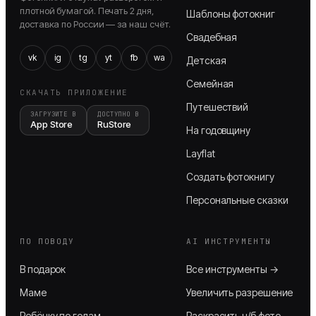
плотной бумагой. Печать 2 дня,
Шаблоны фотокниг
доставка по России — за наш счёт.
Свадебная
vk
ig
tg
yt
fb
wa
Детская
Семейная
СКАЧАТЬ ПРИЛОЖЕНИЕ
Путешествий
ЗАГРУЗИТЕ В
ДОСТУПНО В
App Store
RuStore
На годовщину
Layflat
Создать фотокнигу
Персональные сказки
ПО ПОВОДУ
AI ИНСТРУМЕНТЫ
В подарок
Все инструменты →
Маме
Увеличить разрешение
Ребёнку по годам
Раскрасить ч/б фото