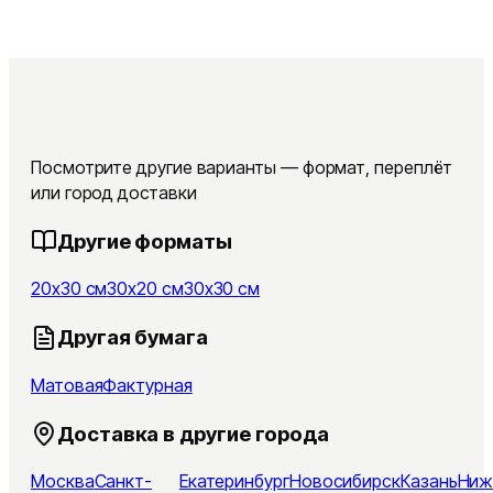
Посмотрите другие варианты — формат, переплёт
или город доставки
Другие форматы
20x30 см
30x20 см
30x30 см
Другая бумага
Матовая
Фактурная
Доставка в другие города
Москва
Санкт-
Екатеринбург
Новосибирск
Казань
Ниж