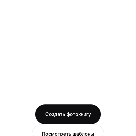
твёрдая фотообложка из плотного арт-
картона с фотопечатью и ламинацией +
layflat-переплёт: развороты раскрываются
на 180° без шва, фото на оба листа
смотрится как одно цельное изображение
на фактурной бумаге
Бесплатная доставка по Красноярску
Изготовление за 2 рабочих дня
твёрдая обложка
фактурная бумага
ОТ 1490 ₽
Создать фотокнигу
Посмотреть шаблоны