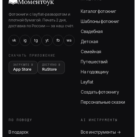
Моментбук
Каталог фотокниг
Фотокниги с layflat-разворотом и
плотной бумагой. Печать 2 дня,
Шаблоны фотокниг
доставка по России — за наш счёт.
Свадебная
vk
ig
tg
yt
fb
wa
Детская
Семейная
СКАЧАТЬ ПРИЛОЖЕНИЕ
Путешествий
ЗАГРУЗИТЕ В
ДОСТУПНО В
App Store
RuStore
На годовщину
Layflat
Создать фотокнигу
Персональные сказки
ПО ПОВОДУ
AI ИНСТРУМЕНТЫ
В подарок
Все инструменты →