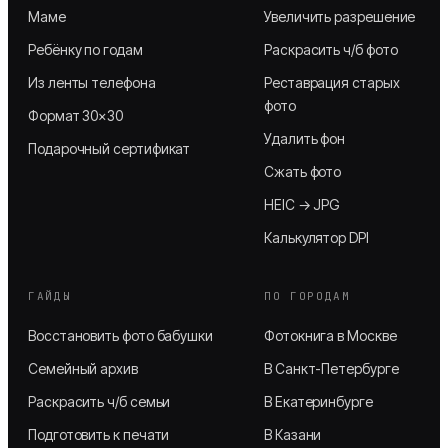
Маме
Увеличить разрешение
Ребёнку по годам
Раскрасить ч/б фото
Из ленты телефона
Реставрация старых
фото
Формат 30×30
Удалить фон
Подарочный сертификат
Сжать фото
HEIC → JPG
Калькулятор DPI
ГАЙДЫ
ПО ГОРОДАМ
Восстановить фото бабушки
Фотокнига в Москве
Семейный архив
В Санкт-Петербурге
Раскрасить ч/б семьи
В Екатеринбурге
Подготовить к печати
В Казани