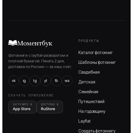
ПРОДУКТЫ
Моментбук
Каталог фотокниг
Фотокниги с layflat-разворотом и
плотной бумагой. Печать 2 дня,
Шаблоны фотокниг
доставка по России — за наш счёт.
Свадебная
vk
ig
tg
yt
fb
wa
Детская
Семейная
СКАЧАТЬ ПРИЛОЖЕНИЕ
Путешествий
ЗАГРУЗИТЕ В
ДОСТУПНО В
App Store
RuStore
На годовщину
Layflat
Создать фотокнигу