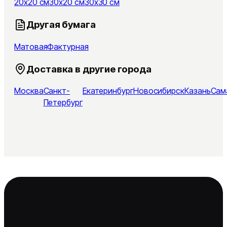
20x20 см
30x20 см
30x30 см
Другая бумага
Матовая
Фактурная
Доставка в другие города
Москва
Санкт-
Екатеринбург
Новосибирск
Казань
Сам
Петербург