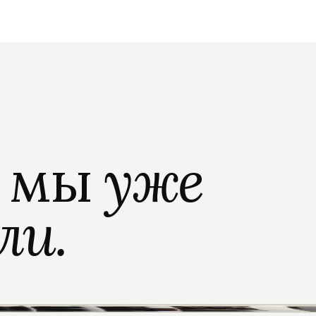
о мы
уже
ли.