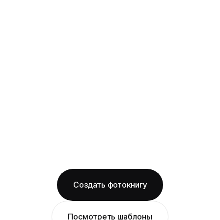
твёрдая фотообложка из плотного арт-
картона с фотопечатью и ламинацией +
layflat-переплёт: развороты раскрываются
на 180° без шва, фото на оба листа
смотрится как одно цельное изображение
на матовой бумаге
Бесплатная доставка по Новосибирску
Изготовление за 2 рабочих дня
твёрдая обложка
матовая бумага
ОТ 1490 ₽
Создать фотокнигу
Посмотреть шаблоны