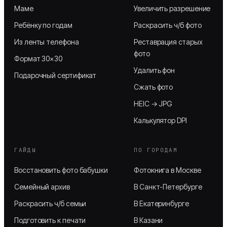
Маме
Увеличить разрешение
Ребёнку по годам
Раскрасить ч/б фото
Из ленты телефона
Реставрация старых
фото
Формат 30×30
Удалить фон
Подарочный сертификат
Сжать фото
HEIC → JPG
Калькулятор DPI
ГАЙДЫ
ПО ГОРОДАМ
Восстановить фото бабушки
Фотокнига в Москве
Семейный архив
В Санкт-Петербурге
Раскрасить ч/б семьи
В Екатеринбурге
Подготовить к печати
В Казани