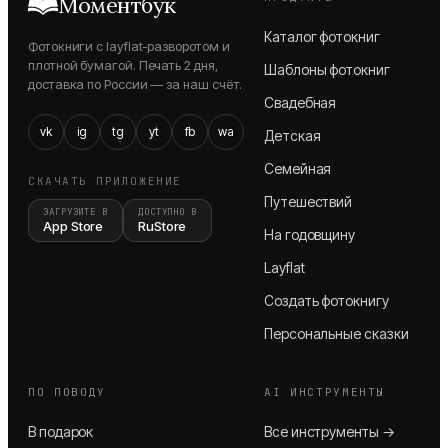
Моментбук
Каталог фотокниг
Фотокниги с layflat-разворотом и
плотной бумагой. Печать 2 дня,
Шаблоны фотокниг
доставка по России — за наш счёт.
Свадебная
vk
ig
tg
yt
fb
wa
Детская
Семейная
СКАЧАТЬ ПРИЛОЖЕНИЕ
Путешествий
ЗАГРУЗИТЕ В
ДОСТУПНО В
App Store
RuStore
На годовщину
Layflat
Создать фотокнигу
Персональные сказки
ПО ПОВОДУ
AI ИНСТРУМЕНТЫ
В подарок
Все инструменты →