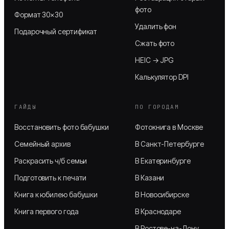
фото
Формат 30×30
Удалить фон
Подарочный сертификат
Сжать фото
HEIC → JPG
Калькулятор DPI
ГАЙДЫ
ПО ГОРОДАМ
Восстановить фото бабушки
Фотокнига в Москве
Семейный архив
В Санкт-Петербурге
Раскрасить ч/б семьи
В Екатеринбурге
Подготовить к печати
В Казани
Книга к юбилею бабушки
В Новосибирске
Книга первого года
В Краснодаре
В Ростове-на-Дону