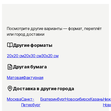
Посмотрите другие варианты — формат, переплёт
или город доставки
Другие форматы
20x20 см
20x30 см
30x20 см
Другая бумага
Матовая
Фактурная
Доставка в другие города
Москва
Санкт-
Екатеринбург
Новосибирск
Казань
Ниж
Петербург
Нов