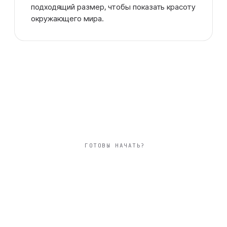
подходящий размер, чтобы показать красоту
окружающего мира.
ГОТОВЫ НАЧАТЬ?
большой 30×30 см
фотокнига природа
твёрдая фотообложка из плотного арт-