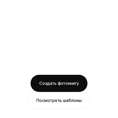
картона с фотопечатью и ламинацией +
layflat-переплёт: развороты раскрываются
на 180° без шва, фото на оба листа
смотрится как одно цельное изображение
на глянцевой бумаге
Бесплатная доставка по Омску
Изготовление за 2 рабочих дня
твёрдая обложка
глянцевая бумага
ОТ 1490 ₽
Создать фотокнигу
Посмотреть шаблоны