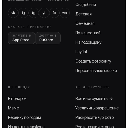
Свадебная
vk
ig
tg
yt
fb
wa
Детская
Семейная
СКАЧАТЬ ПРИЛОЖЕНИЕ
Путешествий
ЗАГРУЗИТЕ В
ДОСТУПНО В
App Store
RuStore
На годовщину
Layflat
Создать фотокнигу
Персональные сказки
ПО ПОВОДУ
AI ИНСТРУМЕНТЫ
В подарок
Все инструменты →
Маме
Увеличить разрешение
Ребёнку по годам
Раскрасить ч/б фото
Из ленты телефона
Реставрация старых