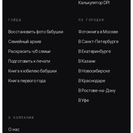
Калькулятор DPI
ГАЙДЫ
ПО ГОРОДАМ
Восстановить фото бабушки
Фотокнига в Москве
Семейный архив
В Санкт-Петербурге
Раскрасить ч/б семьи
В Екатеринбурге
Подготовить к печати
В Казани
Книга к юбилею бабушки
В Новосибирске
Книга первого года
В Краснодаре
В Ростове-на-Дону
В Уфе
О КОМПАНИИ
О нас