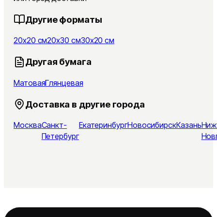
Другие форматы
20x20 см
20x30 см
30x20 см
Другая бумага
Матовая
Глянцевая
Доставка в другие города
Москва
Санкт-
Екатеринбург
Новосибирск
Казань
Ниж
Петербург
Нов