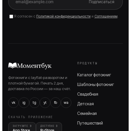
Подписаться
Я согласен с
Политикой конфиденциальности
и
Соглашением
.
ПРОДУКТЫ
Моментбук
Каталог фотокниг
Фотокниги с layflat-разворотом и
плотной бумагой. Печать 2 дня,
Шаблоны фотокниг
доставка по России — за наш счёт.
Свадебная
vk
ig
tg
yt
fb
wa
Детская
Семейная
СКАЧАТЬ ПРИЛОЖЕНИЕ
Путешествий
ЗАГРУЗИТЕ В
ДОСТУПНО В
App Store
RuStore