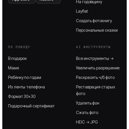
На годовщину
Layflat
Создать фотокнигу
Персональные сказки
ПО ПОВОДУ
AI ИНСТРУМЕНТЫ
В подарок
Все инструменты →
Маме
Увеличить разрешение
Ребёнку по годам
Раскрасить ч/б фото
Из ленты телефона
Реставрация старых
фото
Формат 30×30
Удалить фон
Подарочный сертификат
Сжать фото
HEIC → JPG