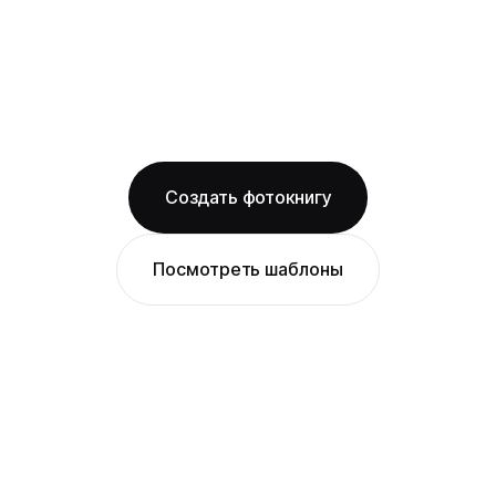
Бесплатная доставка по Перми
Изготовление за 2 рабочих дня
твёрдая обложка
фактурная бумага
ОТ 1490 ₽
Создать фотокнигу
Посмотреть шаблоны