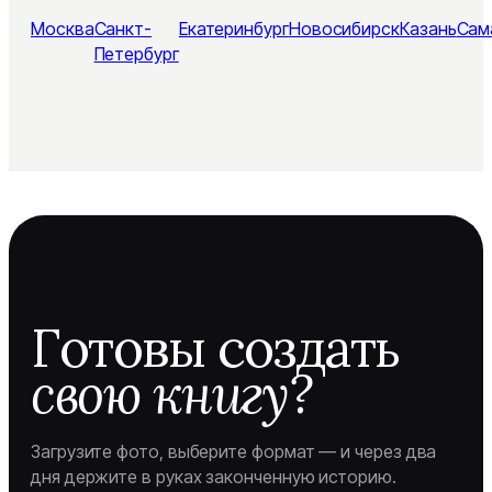
Москва
Санкт-
Екатеринбург
Новосибирск
Казань
Сам
Петербург
Готовы создать
свою книгу?
Загрузите фото, выберите формат — и через два
дня держите в руках законченную историю.