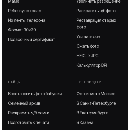
Маме
Увеличить разрешение
Ребёнку по годам
Раскрасить ч/б фото
Из ленты телефона
Реставрация старых
фото
Формат 30×30
Удалить фон
Подарочный сертификат
Сжать фото
HEIC → JPG
Калькулятор DPI
ГАЙДЫ
ПО ГОРОДАМ
Восстановить фото бабушки
Фотокнига в Москве
Семейный архив
В Санкт-Петербурге
Раскрасить ч/б семьи
В Екатеринбурге
Подготовить к печати
В Казани