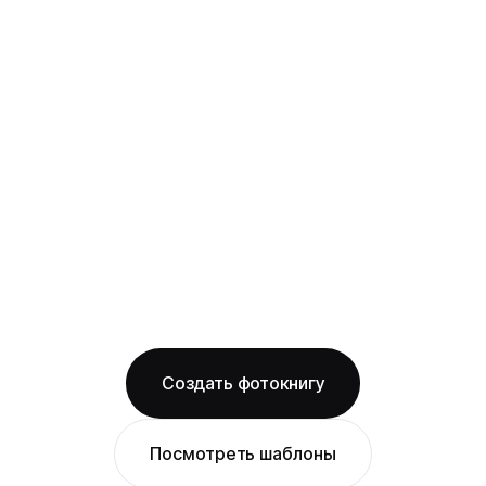
твёрдая фотообложка из плотного арт-
картона с фотопечатью и ламинацией +
layflat-переплёт: развороты раскрываются
на 180° без шва, фото на оба листа
смотрится как одно цельное изображение
на глянцевой бумаге
Бесплатная доставка по Нижнему Новгороду
Изготовление за 2 рабочих дня
твёрдая обложка
глянцевая бумага
ОТ 1490 ₽
Создать фотокнигу
Посмотреть шаблоны