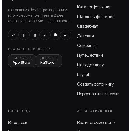
Каталог фотокниг
Фотокниги с layflat-разворотом и
плотной бумагой. Печать 2 дня,
Шаблоны фотокниг
доставка по России — за наш счёт.
Свадебная
vk
ig
tg
yt
fb
wa
Детская
Семейная
СКАЧАТЬ ПРИЛОЖЕНИЕ
Путешествий
ЗАГРУЗИТЕ В
ДОСТУПНО В
App Store
RuStore
На годовщину
Layflat
Создать фотокнигу
Персональные сказки
ПО ПОВОДУ
AI ИНСТРУМЕНТЫ
В подарок
Все инструменты →