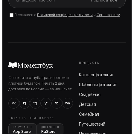
Я согласен с
Политикой конфиденциальности
и
Соглашением
.
ПРОДУКТЫ
Моментбук
Каталог фотокниг
Фотокниги с layflat-разворотом и
плотной бумагой. Печать 2 дня,
Шаблоны фотокниг
доставка по России — за наш счёт.
Свадебная
vk
ig
tg
yt
fb
wa
Детская
Семейная
СКАЧАТЬ ПРИЛОЖЕНИЕ
Путешествий
ЗАГРУЗИТЕ В
ДОСТУПНО В
App Store
RuStore
На годовщину