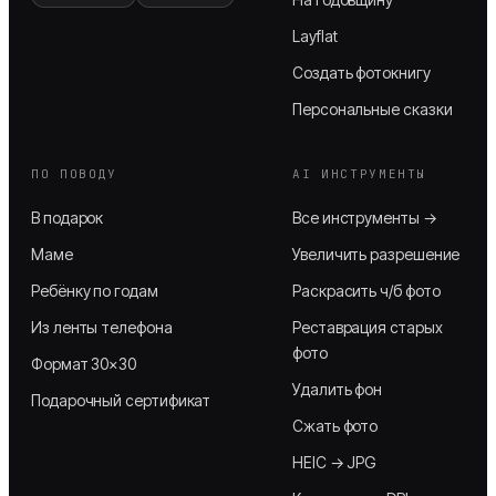
Layflat
Создать фотокнигу
Персональные сказки
ПО ПОВОДУ
AI ИНСТРУМЕНТЫ
В подарок
Все инструменты →
Маме
Увеличить разрешение
Ребёнку по годам
Раскрасить ч/б фото
Из ленты телефона
Реставрация старых
фото
Формат 30×30
Удалить фон
Подарочный сертификат
Сжать фото
HEIC → JPG