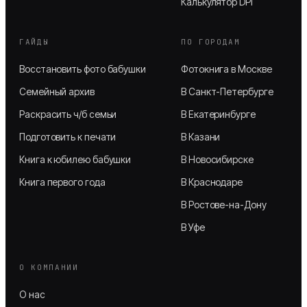
Калькулятор DPI
ГАЙДЫ
ПО ГОРОДАМ
Восстановить фото бабушки
Фотокнига в Москве
Семейный архив
В Санкт-Петербурге
Раскрасить ч/б семьи
В Екатеринбурге
Подготовить к печати
В Казани
Книга к юбилею бабушки
В Новосибирске
Книга первого года
В Краснодаре
В Ростове-на-Дону
В Уфе
О КОМПАНИИ
О нас