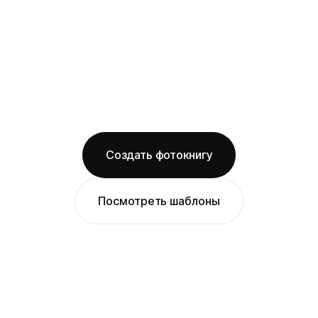
на матовой бумаге
Бесплатная доставка по Екатеринбургу
Изготовление за 2 рабочих дня
твёрдая обложка
матовая бумага
ОТ 1490 ₽
Создать фотокнигу
Посмотреть шаблоны