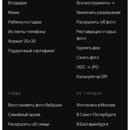
В подарок
Все инструменты →
Маме
Увеличить разрешение
Ребёнку по годам
Раскрасить ч/б фото
Из ленты телефона
Реставрация старых
фото
Формат 30×30
Удалить фон
Подарочный сертификат
Сжать фото
HEIC → JPG
Калькулятор DPI
ГАЙДЫ
ПО ГОРОДАМ
Восстановить фото бабушки
Фотокнига в Москве
Семейный архив
В Санкт-Петербурге
Раскрасить ч/б семьи
В Екатеринбурге