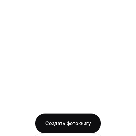
семейная
твёрдая фотообложка из плотного арт-
картона с фотопечатью и ламинацией +
layflat-переплёт: развороты раскрываются
на 180° без шва, фото на оба листа
смотрится как одно цельное изображение
на глянцевой бумаге
Бесплатная доставка по Омску
Изготовление за 2 рабочих дня
твёрдая обложка
глянцевая бумага
ОТ 1490 ₽
Создать фотокнигу