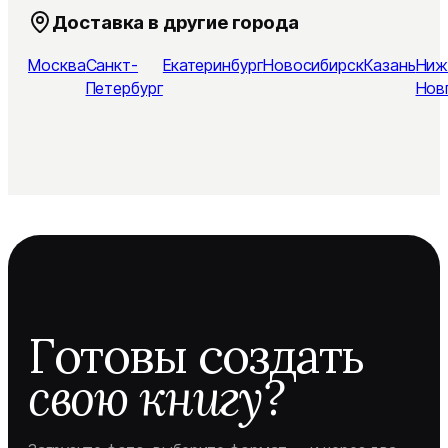
Доставка в другие города
Москва
Санкт-
Екатеринбург
Новосибирск
Казань
Ниж
Петербург
Нов
Готовы создать
свою книгу?