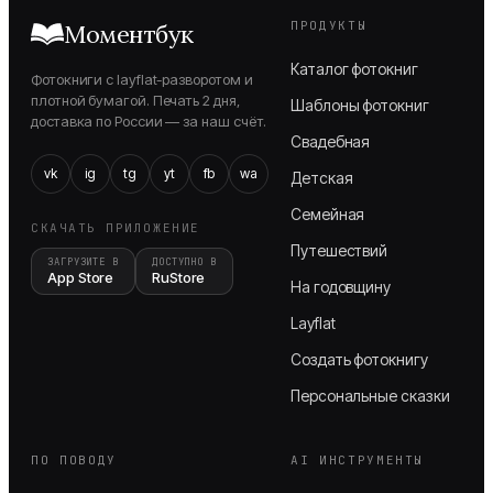
ПРОДУКТЫ
Моментбук
Каталог фотокниг
Фотокниги с layflat-разворотом и
плотной бумагой. Печать 2 дня,
Шаблоны фотокниг
доставка по России — за наш счёт.
Свадебная
vk
ig
tg
yt
fb
wa
Детская
Семейная
СКАЧАТЬ ПРИЛОЖЕНИЕ
Путешествий
ЗАГРУЗИТЕ В
ДОСТУПНО В
App Store
RuStore
На годовщину
Layflat
Создать фотокнигу
Персональные сказки
ПО ПОВОДУ
AI ИНСТРУМЕНТЫ