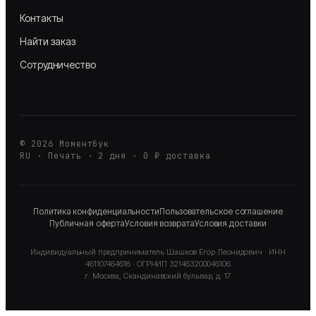
Контакты
Найти заказ
Сотрудничество
©
2026
Моментбук
RU · Печать · 2 дня · 0 ₽ доставка
Политика конфиденциальности
Пользовательское соглашение
Публичная оферта
Условия возврата
Условия доставки
Индивидуальный предприниматель
Шашков Егор Леонидович
· ИНН
461107464616
· ОГРНИП
321463200046106
г. Москва, Скандинавский бульвар, д. 17