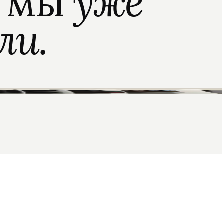
о мы
уже
ли.