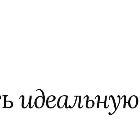
ть
идеальную