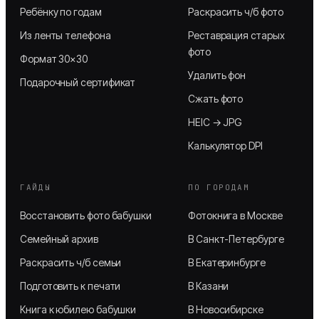
Ребёнку по годам
Раскрасить ч/б фото
Из ленты телефона
Реставрация старых
фото
Формат 30×30
Удалить фон
Подарочный сертификат
Сжать фото
HEIC → JPG
Калькулятор DPI
ГАЙДЫ
ПО ГОРОДАМ
Восстановить фото бабушки
Фотокнига в Москве
Семейный архив
В Санкт-Петербурге
Раскрасить ч/б семьи
В Екатеринбурге
Подготовить к печати
В Казани
Книга к юбилею бабушки
В Новосибирске