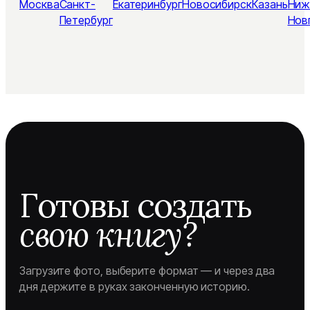
Москва
Санкт-
Екатеринбург
Новосибирск
Казань
Ниж
Петербург
Нов
Готовы создать
свою книгу?
Загрузите фото, выберите формат — и через два
дня держите в руках законченную историю.