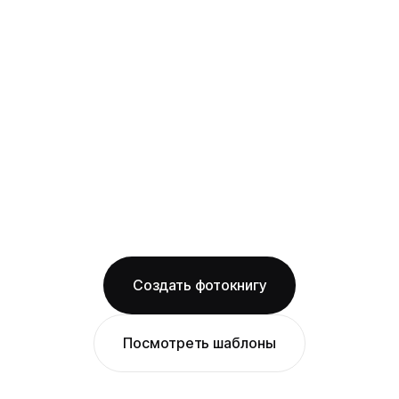
картона с фотопечатью и ламинацией +
layflat-переплёт: развороты раскрываются
на 180° без шва, фото на оба листа
смотрится как одно цельное изображение
на матовой бумаге
Бесплатная доставка по Челябинску
Изготовление за 2 рабочих дня
твёрдая обложка
матовая бумага
ОТ 1490 ₽
Создать фотокнигу
Посмотреть шаблоны