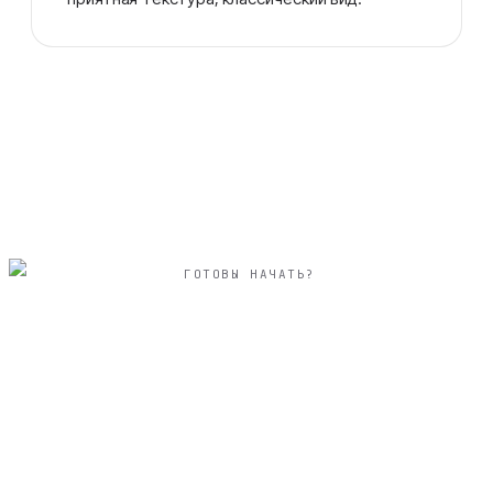
ГОТОВЫ НАЧАТЬ?
вертикальный 20×30
см фотокнига
событийная
твёрдая фотообложка из плотного арт-