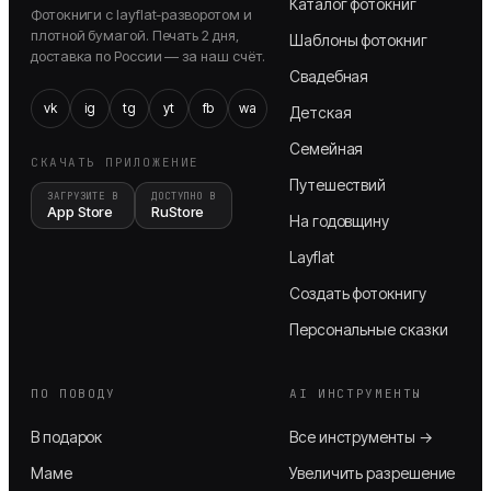
Каталог фотокниг
Фотокниги с layflat-разворотом и
плотной бумагой. Печать 2 дня,
Шаблоны фотокниг
доставка по России — за наш счёт.
Свадебная
vk
ig
tg
yt
fb
wa
Детская
Семейная
СКАЧАТЬ ПРИЛОЖЕНИЕ
Путешествий
ЗАГРУЗИТЕ В
ДОСТУПНО В
App Store
RuStore
На годовщину
Layflat
Создать фотокнигу
Персональные сказки
ПО ПОВОДУ
AI ИНСТРУМЕНТЫ
В подарок
Все инструменты →
Маме
Увеличить разрешение