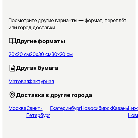
Посмотрите другие варианты — формат, переплёт
или город доставки
Другие форматы
20x20 см
20x30 см
30x20 см
Другая бумага
Матовая
Фактурная
Доставка в другие города
Москва
Санкт-
Екатеринбург
Новосибирск
Казань
Ниж
Петербург
Нов