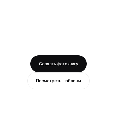
смотрится как одно цельное изображение
на глянцевой бумаге
Бесплатная доставка по Иркутску
Изготовление за 2 рабочих дня
твёрдая обложка
глянцевая бумага
ОТ 1490 ₽
Создать фотокнигу
Посмотреть шаблоны