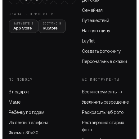
Семейная
СКАЧАТЬ ПРИЛОЖЕНИЕ
Путешествий
ЗАГРУЗИТЕ В
ДОСТУПНО В
App Store
RuStore
На годовщину
Layflat
Создать фотокнигу
Персональные сказки
ПО ПОВОДУ
AI ИНСТРУМЕНТЫ
В подарок
Все инструменты →
Маме
Увеличить разрешение
Ребёнку по годам
Раскрасить ч/б фото
Из ленты телефона
Реставрация старых
фото
Формат 30×30