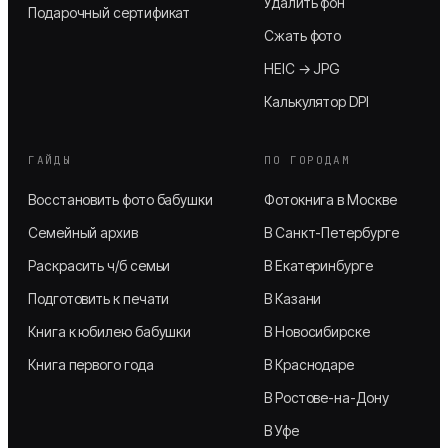
Удалить фон
Подарочный сертификат
Сжать фото
HEIC → JPG
Калькулятор DPI
ГАЙДЫ
ПО ГОРОДАМ
Восстановить фото бабушки
Фотокнига в Москве
Семейный архив
В Санкт-Петербурге
Раскрасить ч/б семьи
В Екатеринбурге
Подготовить к печати
В Казани
Книга к юбилею бабушки
В Новосибирске
Книга первого года
В Краснодаре
В Ростове-на-Дону
В Уфе