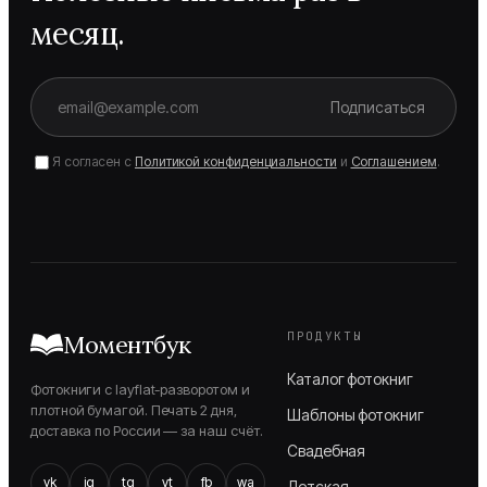
месяц.
Подписаться
Я согласен с
Политикой конфиденциальности
и
Соглашением
.
ПРОДУКТЫ
Моментбук
Каталог фотокниг
Фотокниги с layflat-разворотом и
плотной бумагой. Печать 2 дня,
Шаблоны фотокниг
доставка по России — за наш счёт.
Свадебная
vk
ig
tg
yt
fb
wa
Детская