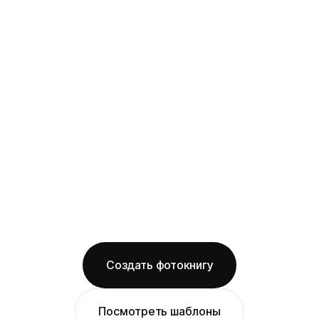
твёрдая фотообложка из плотного арт-
картона с фотопечатью и ламинацией +
layflat-переплёт: развороты раскрываются
на 180° без шва, фото на оба листа
смотрится как одно цельное изображение
на фактурной бумаге
Бесплатная доставка по Екатеринбургу
Изготовление за 2 рабочих дня
твёрдая обложка
фактурная бумага
ОТ 1490 ₽
Создать фотокнигу
Посмотреть шаблоны