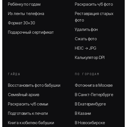
Ребёнку по годам
Раскрасить ч/б фото
Из ленты телефона
Реставрация старых
фото
Формат 30×30
Удалить фон
Подарочный сертификат
Сжать фото
HEIC → JPG
Калькулятор DPI
ГАЙДЫ
ПО ГОРОДАМ
Восстановить фото бабушки
Фотокнига в Москве
Семейный архив
В Санкт-Петербурге
Раскрасить ч/б семьи
В Екатеринбурге
Подготовить к печати
В Казани
Книга к юбилею бабушки
В Новосибирске