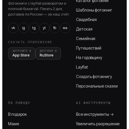
Каталог фотокниг
Фотокниги с layflat-разворотом и
плотной бумагой. Печать 2 дня,
Шаблоны фотокниг
доставка по России — за наш счёт.
Свадебная
vk
ig
tg
yt
fb
wa
Детская
Семейная
СКАЧАТЬ ПРИЛОЖЕНИЕ
Путешествий
ЗАГРУЗИТЕ В
ДОСТУПНО В
App Store
RuStore
На годовщину
Layflat
Создать фотокнигу
Персональные сказки
ПО ПОВОДУ
AI ИНСТРУМЕНТЫ
В подарок
Все инструменты →
Маме
Увеличить разрешение