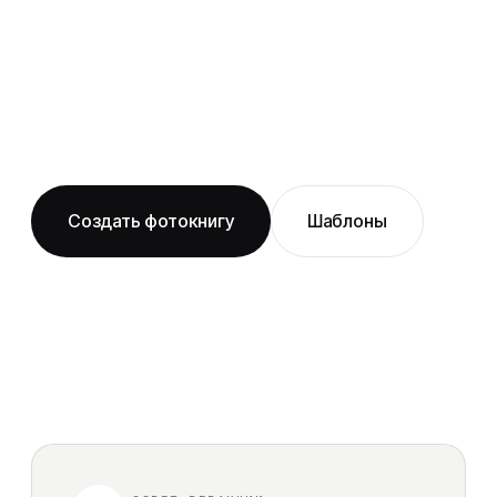
Формат большой 30×30 см с твёрдой обложкой
Детская
Сертификаты
и layflat-переплётом на фактурной бумаге —
проверенный выбор для событийной фотокниги.
Семейная
Блог
Печатаем на профессиональном оборудовании и
Из путешествий
бесплатно доставляем по Екатеринбургу.
Помощь
На годовщину свадьбы
Создать фотокнигу
Шаблоны
Layflat фотокнига
PRO
Выпускные альбомы
Сборка под ключ
NEW