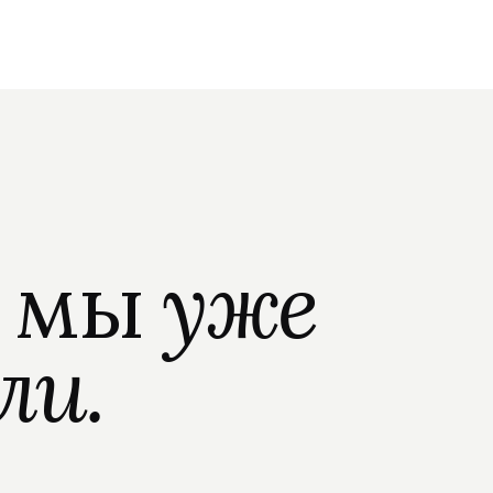
о мы
уже
ли.