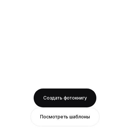
картона с фотопечатью и ламинацией +
layflat-переплёт: развороты раскрываются
на 180° без шва, фото на оба листа
смотрится как одно цельное изображение
на фактурной бумаге
Бесплатная доставка по Ростову-на-Дону
Изготовление за 2 рабочих дня
твёрдая обложка
фактурная бумага
ОТ 1490 ₽
Создать фотокнигу
Посмотреть шаблоны