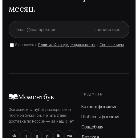
месяц.
Подписаться
Я согласен с
Политикой конфиденциальности
и
Соглашением
.
ПРОДУКТЫ
Моментбук
Каталог фотокниг
Фотокниги с layflat-разворотом и
плотной бумагой. Печать 2 дня,
Шаблоны фотокниг
доставка по России — за наш счёт.
Свадебная
vk
ig
tg
yt
fb
wa
Детская