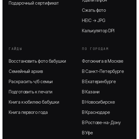
Подарочный сертификат
Сжать фото
HEIC → JPG
Калькулятор DPI
ГАЙДЫ
ПО ГОРОДАМ
Восстановить фото бабушки
Фотокнига в Москве
Семейный архив
В Санкт-Петербурге
Раскрасить ч/б семьи
В Екатеринбурге
Подготовить к печати
В Казани
Книга к юбилею бабушки
В Новосибирске
Книга первого года
В Краснодаре
В Ростове-на-Дону
В Уфе