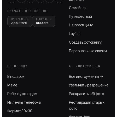
Семейная
СКАЧАТЬ ПРИЛОЖЕНИЕ
Путешествий
ЗАГРУЗИТЕ В
ДОСТУПНО В
App Store
RuStore
На годовщину
Layflat
Создать фотокнигу
Персональные сказки
ПО ПОВОДУ
AI ИНСТРУМЕНТЫ
В подарок
Все инструменты →
Маме
Увеличить разрешение
Ребёнку по годам
Раскрасить ч/б фото
Из ленты телефона
Реставрация старых
фото
Формат 30×30
Удалить фон