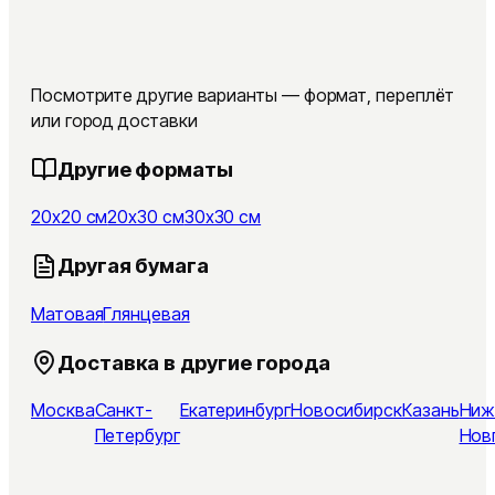
Посмотрите другие варианты — формат, переплёт
или город доставки
Другие форматы
20x20 см
20x30 см
30x30 см
Другая бумага
Матовая
Глянцевая
Доставка в другие города
Москва
Санкт-
Екатеринбург
Новосибирск
Казань
Ниж
Петербург
Нов