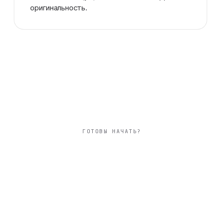
оригинальность.
ГОТОВЫ НАЧАТЬ?
горизонтальный
30×20 см фотокнига
свадебная
твёрдая фотообложка из плотного арт-