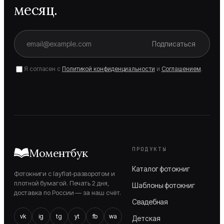
месяц.
Подписаться
Я согласен с
Политикой конфиденциальности
и
Соглашением
.
ПРОДУКТЫ
Моментбук
Каталог фотокниг
Фотокниги с layflat-разворотом и
плотной бумагой. Печать 2 дня,
Шаблоны фотокниг
доставка по России — за наш счёт.
Свадебная
vk
ig
tg
yt
fb
wa
Детская