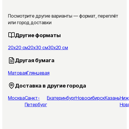
Посмотрите другие варианты — формат, переплёт
или город доставки
Другие форматы
20x20 см
20x30 см
30x20 см
Другая бумага
Матовая
Глянцевая
Доставка в другие города
Москва
Санкт-
Екатеринбург
Новосибирск
Казань
Ниж
Петербург
Нов