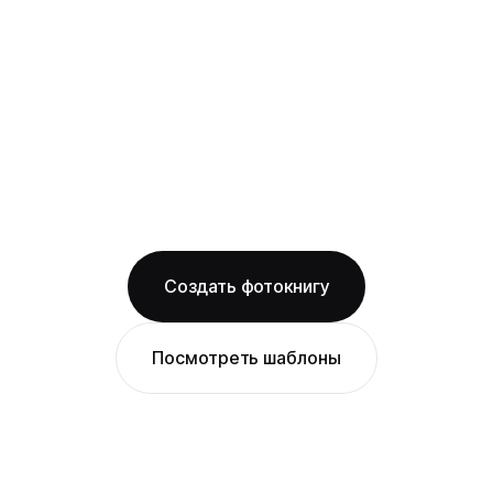
на 180° без шва, фото на оба листа
смотрится как одно цельное изображение
на фактурной бумаге
Бесплатная доставка по Перми
Изготовление за 2 рабочих дня
твёрдая обложка
фактурная бумага
ОТ 1490 ₽
Создать фотокнигу
Посмотреть шаблоны