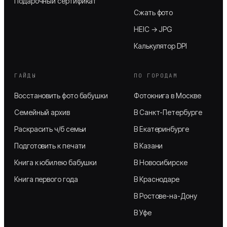
Подарочный сертификат
Сжать фото
HEIC → JPG
Калькулятор DPI
ГАЙДЫ
ПО ГОРОДАМ
Восстановить фото бабушки
Фотокнига в Москве
Семейный архив
В Санкт-Петербурге
Раскрасить ч/б семьи
В Екатеринбурге
Подготовить к печати
В Казани
Книга к юбилею бабушки
В Новосибирске
Книга первого года
В Краснодаре
В Ростове-на-Дону
В Уфе