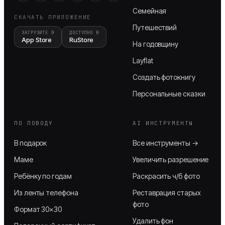
Семейная
СКАЧАТЬ ПРИЛОЖЕНИЕ
Путешествий
ЗАГРУЗИТЕ В
ДОСТУПНО В
App Store
RuStore
На годовщину
Layflat
Создать фотокнигу
Персональные сказки
ПО ПОВОДУ
AI ИНСТРУМЕНТЫ
В подарок
Все инструменты →
Маме
Увеличить разрешение
Ребёнку по годам
Раскрасить ч/б фото
Из ленты телефона
Реставрация старых
фото
Формат 30×30
Удалить фон