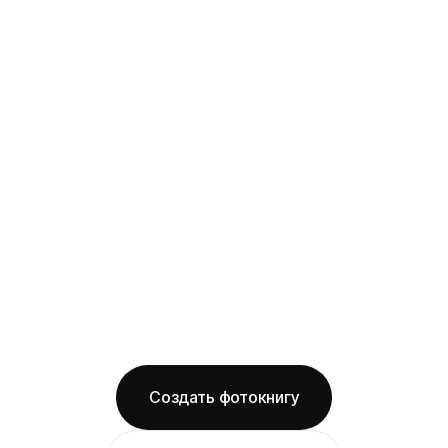
выпускная
твёрдая фотообложка из плотного арт-
картона с фотопечатью и ламинацией +
layflat-переплёт: развороты раскрываются
на 180° без шва, фото на оба листа
смотрится как одно цельное изображение
на матовой бумаге
Бесплатная доставка по Ростову-на-Дону
Изготовление за 2 рабочих дня
твёрдая обложка
матовая бумага
ОТ 1490 ₽
Создать фотокнигу