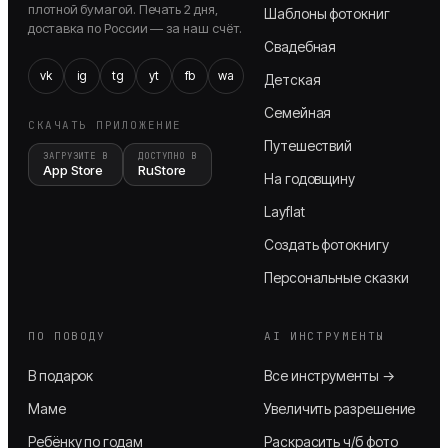
плотной бумагой. Печать 2 дня,
Шаблоны фотокниг
доставка по России — за наш счёт.
Свадебная
vk
ig
tg
yt
fb
wa
Детская
Семейная
СКАЧАТЬ ПРИЛОЖЕНИЕ
Путешествий
ЗАГРУЗИТЕ В
ДОСТУПНО В
App Store
RuStore
На годовщину
Layflat
Создать фотокнигу
Персональные сказки
ПО ПОВОДУ
AI ИНСТРУМЕНТЫ
В подарок
Все инструменты →
Маме
Увеличить разрешение
Ребёнку по годам
Раскрасить ч/б фото