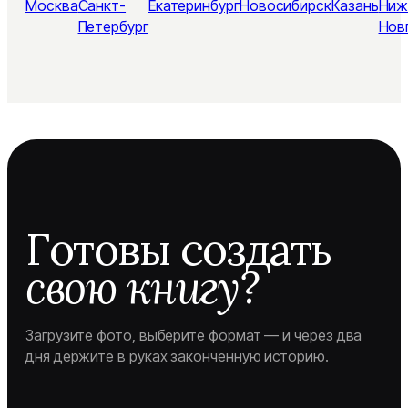
Москва
Санкт-
Екатеринбург
Новосибирск
Казань
Ниж
Петербург
Нов
Готовы создать
свою книгу?
Загрузите фото, выберите формат — и через два
дня держите в руках законченную историю.