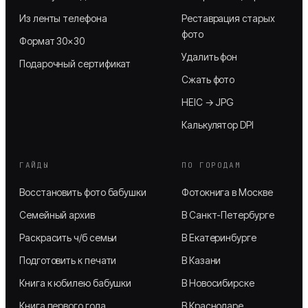
Из ленты телефона
Реставрация старых
фото
Формат 30×30
Удалить фон
Подарочный сертификат
Сжать фото
HEIC → JPG
Калькулятор DPI
ГАЙДЫ
ПО ГОРОДАМ
Восстановить фото бабушки
Фотокнига в Москве
Семейный архив
В Санкт-Петербурге
Раскрасить ч/б семьи
В Екатеринбурге
Подготовить к печати
В Казани
Книга к юбилею бабушки
В Новосибирске
Книга первого года
В Краснодаре