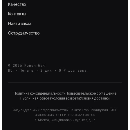
Качество
Контакты
Найти заказ
Сотрудничество
©
2026
Моментбук
RU · Печать · 2 дня · 0 ₽ доставка
Политика конфиденциальности
Пользовательское соглашение
Публичная оферта
Условия возврата
Условия доставки
Индивидуальный предприниматель
Шашков Егор Леонидович
· ИНН
461107464616
· ОГРНИП
321463200046106
г. Москва, Скандинавский бульвар, д. 17