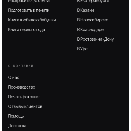
Раскрасить ч/б семьи
В Екатеринбурге
Подготовить к печати
В Казани
Книга к юбилею бабушки
В Новосибирске
Книга первого года
В Краснодаре
В Ростове-на-Дону
В Уфе
О КОМПАНИИ
О нас
Производство
Печать фотокниг
Отзывы клиентов
Помощь
Доставка