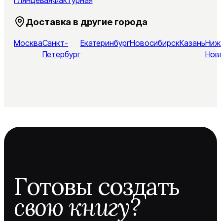
Доставка в другие города
Москва
Санкт-
Екатеринбург
Новосибирск
Казань
Ниж
Петербург
Нов
Готовы создать
свою книгу?