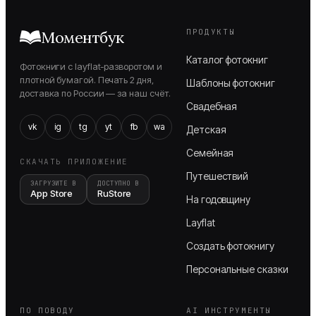
ПРОДУКТЫ
Моментбук
Каталог фотокниг
Фотокниги с layflat-разворотом и
плотной бумагой. Печать 2 дня,
Шаблоны фотокниг
доставка по России — за наш счёт.
Свадебная
vk
ig
tg
yt
fb
wa
Детская
Семейная
СКАЧАТЬ ПРИЛОЖЕНИЕ
Путешествий
ЗАГРУЗИТЕ В
ДОСТУПНО В
App Store
RuStore
На годовщину
Layflat
Создать фотокнигу
Персональные сказки
ПО ПОВОДУ
AI ИНСТРУМЕНТЫ