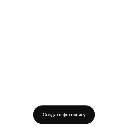
юбилейная
твёрдая фотообложка из плотного арт-
картона с фотопечатью и ламинацией +
layflat-переплёт: развороты раскрываются
на 180° без шва, фото на оба листа
смотрится как одно цельное изображение
на матовой бумаге
Бесплатная доставка по Челябинску
Изготовление за 2 рабочих дня
твёрдая обложка
матовая бумага
ОТ 1490 ₽
Создать фотокнигу