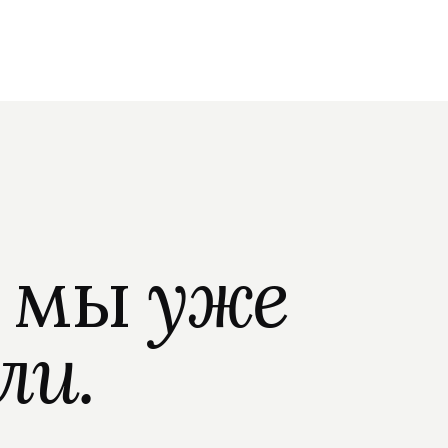
о мы
уже
ли.