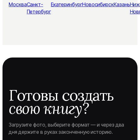
Москва
Санкт-
Екатеринбург
Новосибирск
Казань
Ниж
Петербург
Нов
Готовы создать
свою книгу?
Загрузите фото, выберите формат — и через два
дня держите в руках законченную историю.