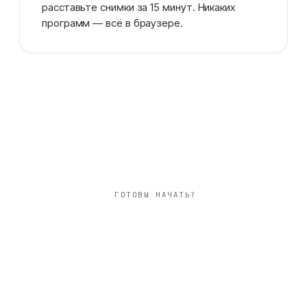
расставьте снимки за 15 минут. Никаких
программ — всё в браузере.
ГОТОВЫ НАЧАТЬ?
большой 30×30 см
фотокнига день
рождения