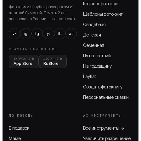
Каталог фотокниг
Фотокниги с layflat-разворотом и
плотной бумагой. Печать 2 дня,
Шаблоны фотокниг
доставка по России — за наш счёт.
Свадебная
vk
ig
tg
yt
fb
wa
Детская
Семейная
СКАЧАТЬ ПРИЛОЖЕНИЕ
Путешествий
ЗАГРУЗИТЕ В
ДОСТУПНО В
App Store
RuStore
На годовщину
Layflat
Создать фотокнигу
Персональные сказки
ПО ПОВОДУ
AI ИНСТРУМЕНТЫ
В подарок
Все инструменты →
Маме
Увеличить разрешение