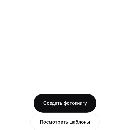
твёрдая фотообложка из плотного арт-
картона с фотопечатью и ламинацией +
layflat-переплёт: развороты раскрываются
на 180° без шва, фото на оба листа
смотрится как одно цельное изображение
на матовой бумаге
Бесплатная доставка по Иркутску
Изготовление за 2 рабочих дня
твёрдая обложка
матовая бумага
ОТ 1490 ₽
Создать фотокнигу
Посмотреть шаблоны