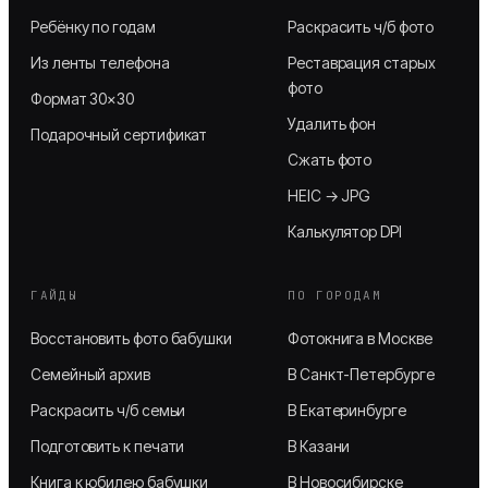
Ребёнку по годам
Раскрасить ч/б фото
Из ленты телефона
Реставрация старых
фото
Формат 30×30
Удалить фон
Подарочный сертификат
Сжать фото
HEIC → JPG
Калькулятор DPI
ГАЙДЫ
ПО ГОРОДАМ
Восстановить фото бабушки
Фотокнига в Москве
Семейный архив
В Санкт-Петербурге
Раскрасить ч/б семьи
В Екатеринбурге
Подготовить к печати
В Казани
Книга к юбилею бабушки
В Новосибирске