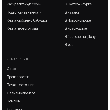
Раскрасить ч/б семьи
В Екатеринбурге
Подготовить к печати
В Казани
Книга к юбилею бабушки
В Новосибирске
Книга первого года
В Краснодаре
В Ростове-на-Дону
В Уфе
О КОМПАНИИ
О нас
Производство
Печать фотокниг
Отзывы клиентов
Помощь
Доставка