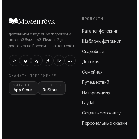
ПРОДУКТЫ
Моментбук
Каталог фотокниг
Фотокниги с layflat-разворотом и
плотной бумагой. Печать 2 дня,
Шаблоны фотокниг
доставка по России — за наш счёт.
Свадебная
vk
ig
tg
yt
fb
wa
Детская
Семейная
СКАЧАТЬ ПРИЛОЖЕНИЕ
Путешествий
ЗАГРУЗИТЕ В
ДОСТУПНО В
App Store
RuStore
На годовщину
Layflat
Создать фотокнигу
Персональные сказки