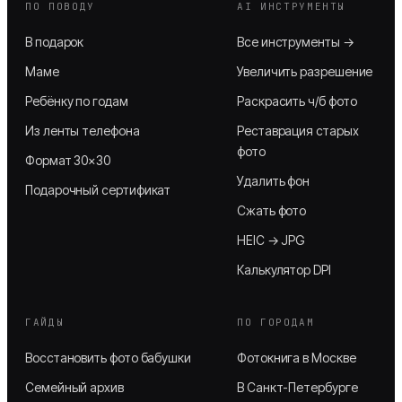
ПО ПОВОДУ
AI ИНСТРУМЕНТЫ
В подарок
Все инструменты →
Маме
Увеличить разрешение
Ребёнку по годам
Раскрасить ч/б фото
Из ленты телефона
Реставрация старых
фото
Формат 30×30
Удалить фон
Подарочный сертификат
Сжать фото
HEIC → JPG
Калькулятор DPI
ГАЙДЫ
ПО ГОРОДАМ
Восстановить фото бабушки
Фотокнига в Москве
Семейный архив
В Санкт-Петербурге