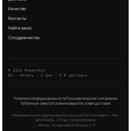
Качество
Контакты
Найти заказ
Сотрудничество
©
2026
Моментбук
RU · Печать · 2 дня · 0 ₽ доставка
Политика конфиденциальности
Пользовательское соглашение
Публичная оферта
Условия возврата
Условия доставки
Индивидуальный предприниматель
Шашков Егор Леонидович
· ИНН
461107464616
· ОГРНИП
321463200046106
г. Москва, Скандинавский бульвар, д. 17