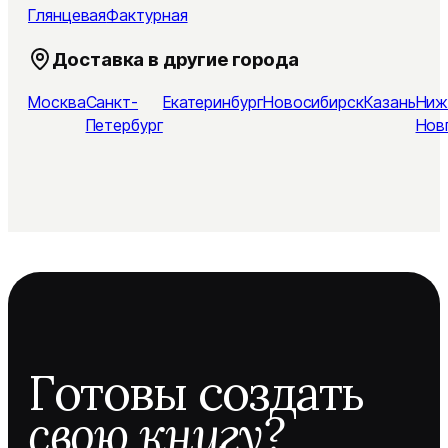
Глянцевая
Фактурная
Доставка в другие города
Москва
Санкт-
Екатеринбург
Новосибирск
Казань
Ниж
Петербург
Нов
Готовы создать
свою книгу?