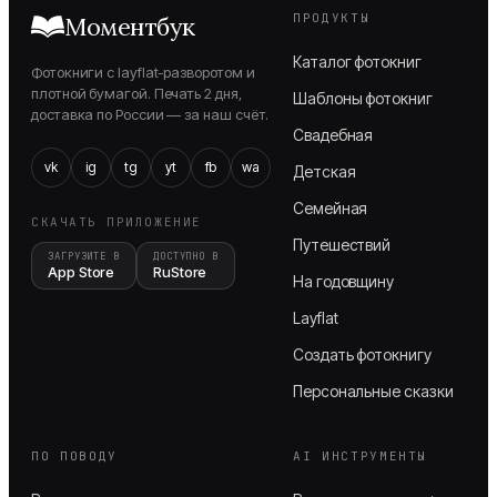
ПРОДУКТЫ
Моментбук
Каталог фотокниг
Фотокниги с layflat-разворотом и
плотной бумагой. Печать 2 дня,
Шаблоны фотокниг
доставка по России — за наш счёт.
Свадебная
vk
ig
tg
yt
fb
wa
Детская
Семейная
СКАЧАТЬ ПРИЛОЖЕНИЕ
Путешествий
ЗАГРУЗИТЕ В
ДОСТУПНО В
App Store
RuStore
На годовщину
Layflat
Создать фотокнигу
Персональные сказки
ПО ПОВОДУ
AI ИНСТРУМЕНТЫ