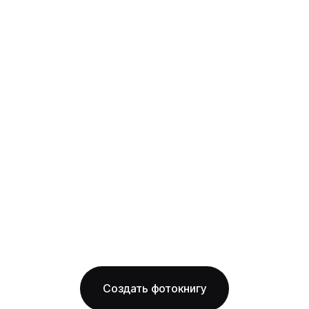
рождения
твёрдая фотообложка из плотного арт-
картона с фотопечатью и ламинацией +
layflat-переплёт: развороты раскрываются
на 180° без шва, фото на оба листа
смотрится как одно цельное изображение
на фактурной бумаге
Бесплатная доставка по Красноярску
Изготовление за 2 рабочих дня
твёрдая обложка
фактурная бумага
ОТ 1490 ₽
Создать фотокнигу