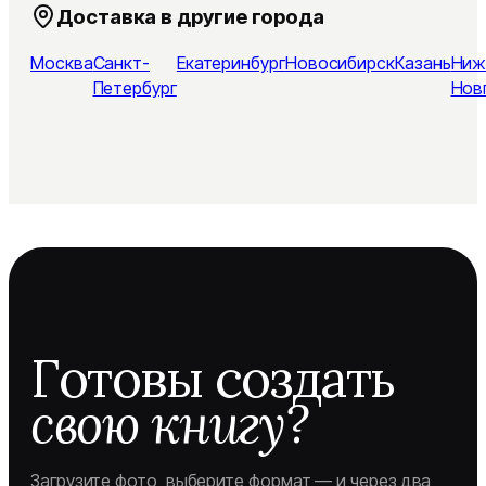
Доставка в другие города
Москва
Санкт-
Екатеринбург
Новосибирск
Казань
Ниж
Петербург
Нов
Готовы создать
свою книгу?
Загрузите фото, выберите формат — и через два