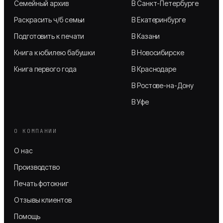
Семейный архив
В Санкт-Петербурге
Раскрасить ч/б семьи
В Екатеринбурге
Подготовить к печати
В Казани
Книга к юбилею бабушки
В Новосибирске
Книга первого года
В Краснодаре
В Ростове-на-Дону
В Уфе
О КОМПАНИИ
О нас
Производство
Печать фотокниг
Отзывы клиентов
Помощь