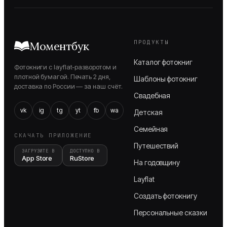
ПРОДУКТЫ
Моментбук
Каталог фотокниг
Фотокниги с layflat-разворотом и
плотной бумагой. Печать 2 дня,
Шаблоны фотокниг
доставка по России — за наш счёт.
Свадебная
vk
ig
tg
yt
fb
wa
Детская
Семейная
СКАЧАТЬ ПРИЛОЖЕНИЕ
Путешествий
ЗАГРУЗИТЕ В
ДОСТУПНО В
App Store
RuStore
На годовщину
Layflat
Создать фотокнигу
Персональные сказки