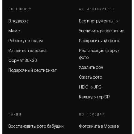
ПО ПОВОДУ
AI ИНСТРУМЕНТЫ
В подарок
Все инструменты →
Маме
Увеличить разрешение
Ребёнку по годам
Раскрасить ч/б фото
Из ленты телефона
Реставрация старых
фото
Формат 30×30
Удалить фон
Подарочный сертификат
Сжать фото
HEIC → JPG
Калькулятор DPI
ГАЙДЫ
ПО ГОРОДАМ
Восстановить фото бабушки
Фотокнига в Москве