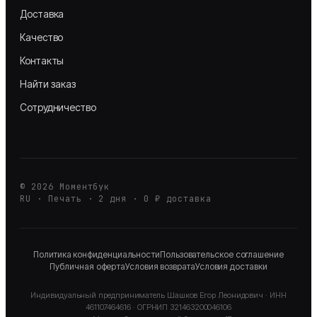
Доставка
Качество
Контакты
Найти заказ
Сотрудничество
©
2026
Моментбук
RU · Печать · 2 дня · 0 ₽ доставка
Политика конфиденциальности
Пользовательское соглашение
Публичная оферта
Условия возврата
Условия доставки
Индивидуальный предприниматель
Шашков Егор Леонидович
· ИНН
461107464616
· ОГРНИП
321463200046106