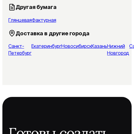
Другая бумага
Глянцевая
Фактурная
Доставка в другие города
Санкт-
Екатеринбург
Новосибирск
Казань
Нижний
С
Петербург
Новгород
Готовы создать