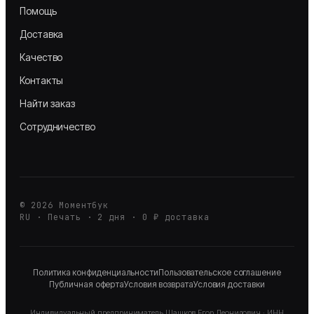
Помощь
Доставка
Качество
Контакты
Найти заказ
Сотрудничество
©
2026
Моментбук
RU · Печать · 2 дня · 0 ₽ доставка
Политика конфиденциальности
Пользовательское соглашение
Публичная оферта
Условия возврата
Условия доставки
Индивидуальный предприниматель
Шашков Егор Леонидович
· ИНН