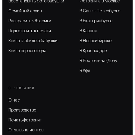
Восстановить фото бабушки
Фотокнига в Москве
Семейный архив
В Санкт-Петербурге
Раскрасить ч/б семьи
В Екатеринбурге
Подготовить к печати
В Казани
Книга к юбилею бабушки
В Новосибирске
Книга первого года
В Краснодаре
В Ростове-на-Дону
В Уфе
О КОМПАНИИ
О нас
Производство
Печать фотокниг
Отзывы клиентов