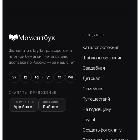
ПРОДУКТЫ
Моментбук
Каталог фотокниг
Фотокниги с layflat-разворотом и
плотной бумагой. Печать 2 дня,
Шаблоны фотокниг
доставка по России — за наш счёт.
Свадебная
vk
ig
tg
yt
fb
wa
Детская
Семейная
СКАЧАТЬ ПРИЛОЖЕНИЕ
Путешествий
ЗАГРУЗИТЕ В
ДОСТУПНО В
App Store
RuStore
На годовщину
Layflat
Создать фотокнигу