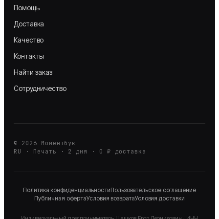
Помощь
Доставка
Качество
Контакты
Найти заказ
Сотрудничество
©
2026
Моментбук
RU · Печать · 2 дня · 0 ₽ доставка
Политика конфиденциальности
Пользовательское соглашение
Публичная оферта
Условия возврата
Условия доставки
Индивидуальный предприниматель
Шашков Егор Леонидович
· ИНН