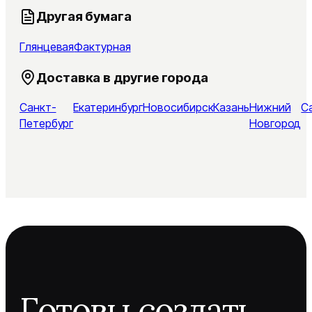
Другая бумага
Глянцевая
Фактурная
Доставка в другие города
Санкт-
Екатеринбург
Новосибирск
Казань
Нижний
С
Петербург
Новгород
Готовы создать