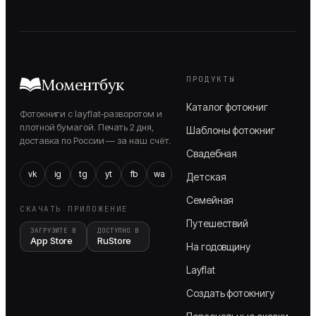
ПРОДУКТЫ
Моментбук
Каталог фотокниг
Фотокниги с layflat-разворотом и
плотной бумагой. Печать 2 дня,
Шаблоны фотокниг
доставка по России — за наш счёт.
Свадебная
vk
ig
tg
yt
fb
wa
Детская
Семейная
СКАЧАТЬ ПРИЛОЖЕНИЕ
Путешествий
ЗАГРУЗИТЕ В
ДОСТУПНО В
App Store
RuStore
На годовщину
Layflat
Создать фотокнигу