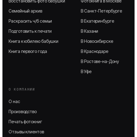
Восстановить фото бабушки
Фотокнига в Москве
Семейный архив
В Санкт-Петербурге
Раскрасить ч/б семьи
В Екатеринбурге
Подготовить к печати
В Казани
Книга к юбилею бабушки
В Новосибирске
Книга первого года
В Краснодаре
В Ростове-на-Дону
В Уфе
О КОМПАНИИ
О нас
Производство
Печать фотокниг
Отзывы клиентов