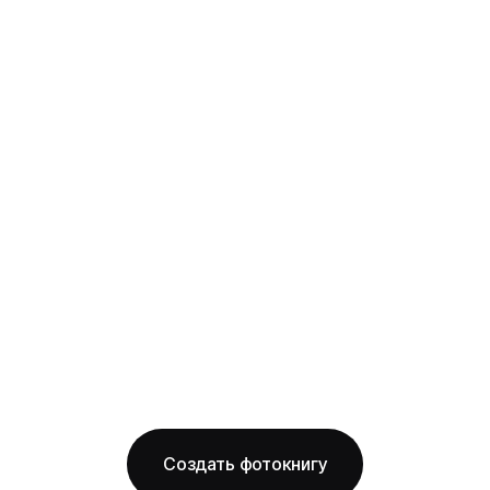
портретная
твёрдая фотообложка из плотного арт-
картона с фотопечатью и ламинацией +
layflat-переплёт: развороты раскрываются
на 180° без шва, фото на оба листа
смотрится как одно цельное изображение
на глянцевой бумаге
Бесплатная доставка по Новосибирску
Изготовление за 2 рабочих дня
твёрдая обложка
глянцевая бумага
ОТ 1490 ₽
Создать фотокнигу