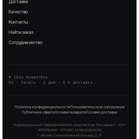
Доставка
Качество
Контакты
Найти заказ
Сотрудничество
©
2026
Моментбук
RU · Печать · 2 дня · 0 ₽ доставка
Политика конфиденциальности
Пользовательское соглашение
Публичная оферта
Условия возврата
Условия доставки
Индивидуальный предприниматель
Шашков Егор Леонидович
· ИНН
461107464616
· ОГРНИП
321463200046106
г. Москва, Скандинавский бульвар, д. 17