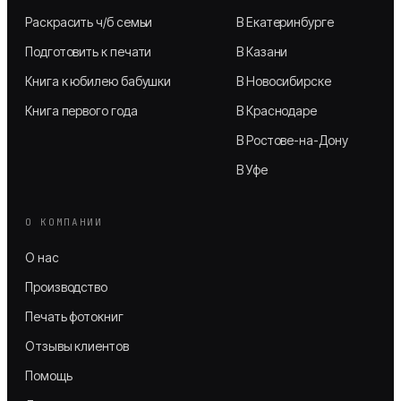
Раскрасить ч/б семьи
В Екатеринбурге
Подготовить к печати
В Казани
Книга к юбилею бабушки
В Новосибирске
Книга первого года
В Краснодаре
В Ростове-на-Дону
В Уфе
О КОМПАНИИ
О нас
Производство
Печать фотокниг
Отзывы клиентов
Помощь