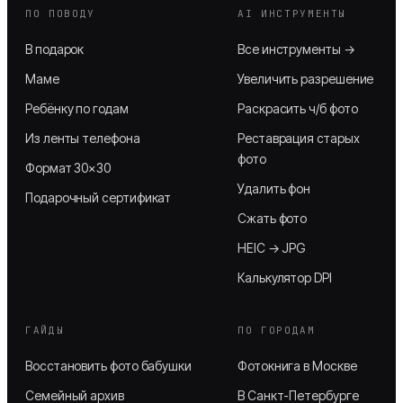
ПО ПОВОДУ
AI ИНСТРУМЕНТЫ
В подарок
Все инструменты →
Маме
Увеличить разрешение
Ребёнку по годам
Раскрасить ч/б фото
Из ленты телефона
Реставрация старых
фото
Формат 30×30
Удалить фон
Подарочный сертификат
Сжать фото
HEIC → JPG
Калькулятор DPI
ГАЙДЫ
ПО ГОРОДАМ
Восстановить фото бабушки
Фотокнига в Москве
Семейный архив
В Санкт-Петербурге