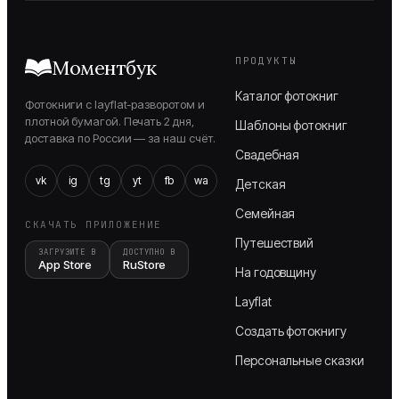
ПРОДУКТЫ
Моментбук
Каталог фотокниг
Фотокниги с layflat-разворотом и
плотной бумагой. Печать 2 дня,
Шаблоны фотокниг
доставка по России — за наш счёт.
Свадебная
vk
ig
tg
yt
fb
wa
Детская
Семейная
СКАЧАТЬ ПРИЛОЖЕНИЕ
Путешествий
ЗАГРУЗИТЕ В
ДОСТУПНО В
App Store
RuStore
На годовщину
Layflat
Создать фотокнигу
Персональные сказки