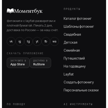
ПРОДУКТЫ
Моментбук
Каталог фотокниг
Фотокниги с layflat-разворотом и
плотной бумагой. Печать 2 дня,
Шаблоны фотокниг
доставка по России — за наш счёт.
Свадебная
vk
ig
tg
yt
fb
wa
Детская
Семейная
СКАЧАТЬ ПРИЛОЖЕНИЕ
Путешествий
ЗАГРУЗИТЕ В
ДОСТУПНО В
App Store
RuStore
На годовщину
Layflat
Создать фотокнигу
Персональные сказки
ПО ПОВОДУ
AI ИНСТРУМЕНТЫ