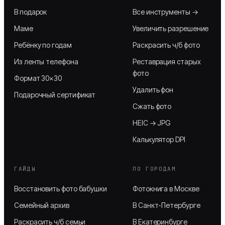
В подарок
Все инструменты →
Маме
Увеличить разрешение
Ребёнку по годам
Раскрасить ч/б фото
Из ленты телефона
Реставрация старых
фото
Формат 30×30
Удалить фон
Подарочный сертификат
Сжать фото
HEIC → JPG
Калькулятор DPI
ГАЙДЫ
ПО ГОРОДАМ
Восстановить фото бабушки
Фотокнига в Москве
Семейный архив
В Санкт-Петербурге
Раскрасить ч/б семьи
В Екатеринбурге