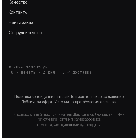
Качество
Контакты
Найти заказ
Сотрудничество
©
2026
Моментбук
RU · Печать · 2 дня · 0 ₽ доставка
Политика конфиденциальности
Пользовательское соглашение
Публичная оферта
Условия возврата
Условия доставки
Индивидуальный предприниматель
Шашков Егор Леонидович
· ИНН
461107464616
· ОГРНИП
321463200046106
г. Москва, Скандинавский бульвар, д. 17