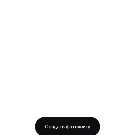
выпускная
твёрдая фотообложка из плотного арт-
картона с фотопечатью и ламинацией +
layflat-переплёт: развороты раскрываются
на 180° без шва, фото на оба листа
смотрится как одно цельное изображение
на фактурной бумаге
Бесплатная доставка по Иркутску
Изготовление за 2 рабочих дня
твёрдая обложка
фактурная бумага
ОТ 1490 ₽
Создать фотокнигу