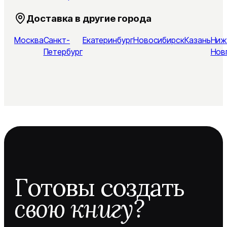
Доставка в другие города
Москва
Санкт-
Екатеринбург
Новосибирск
Казань
Ниж
Петербург
Нов
Готовы создать
свою книгу?