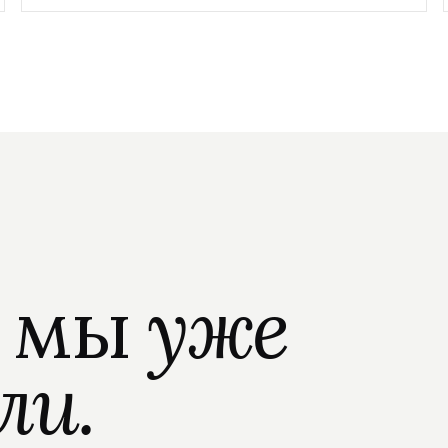
о мы
уже
ли.