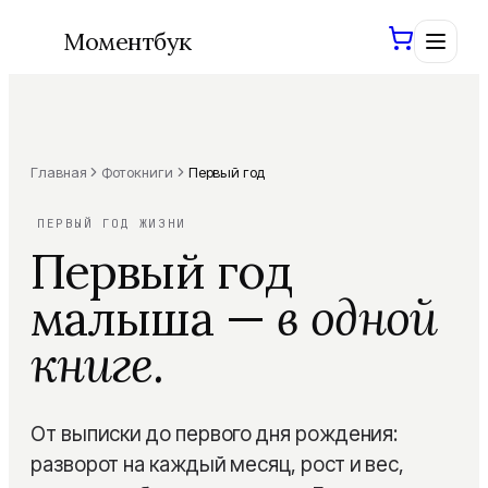
Моментбук
Главная
Фотокниги
Первый год
Войти
Сохраним ваши проекты
ПЕРВЫЙ ГОД ЖИЗНИ
Первый год
Создать книгу
малыша —
в одной
книге.
Фотокниги
Шаблоны
Все фотокниги
От выписки до первого дня рождения:
Свадебная
ХИТ
AI-инструменты
разворот на каждый месяц, рост и вес,