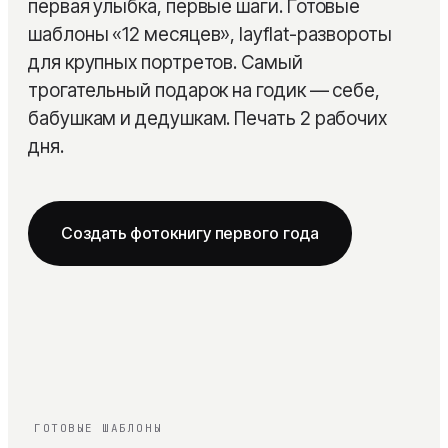
первая улыбка, первые шаги. Готовые
Детская
Сертификаты
шаблоны «12 месяцев», layflat-развороты
для крупных портретов. Самый
Семейная
Блог
трогательный подарок на годик — себе,
Из путешествий
бабушкам и дедушкам. Печать 2 рабочих
Помощь
дня.
На годовщину свадьбы
Layflat фотокнига
PRO
Создать фотокнигу первого года
Выпускные альбомы
Сборка под ключ
NEW
ГОТОВЫЕ ШАБЛОНЫ