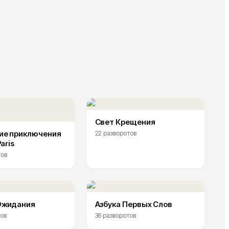
Свет Крещения
ие приключения
22
разворотов
aris
тов
Ожидания
Азбука Первых Слов
ов
36
разворотов