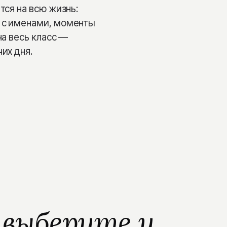
тся на всю жизнь:
в с именами, моменты
на весь класс —
их дня.
—
выберите и