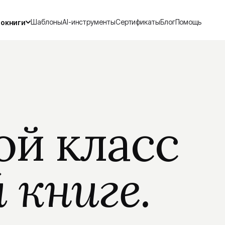
Шаблоны
AI-инструменты
Сертификаты
Блог
Помощь
окниги
Все фотокниги
Каталог · 7 категорий, 726+ шаблонов
Свадебная
Детская
ХИТ
30×30 · Layflat
Первый год · 20×20
Семейная
Из путешестви
ой класс
Альбомы · 30×30
Square · с картами
На годовщину свадьбы
Layflat фотокни
Премиум-обложка
Разворот без сгиба
й книге.
Выпускные альбомы
Сборка под клю
Для классов и групп
Дизайнер Анна · от 3
+ ШАБЛОНОВ · LAYFLAT · ПЕЧАТЬ 2 ДНЯ