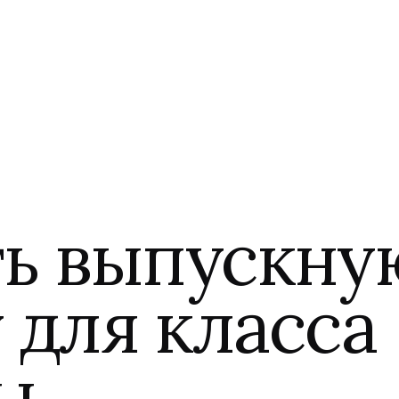
ть выпускну
 для класса
ы