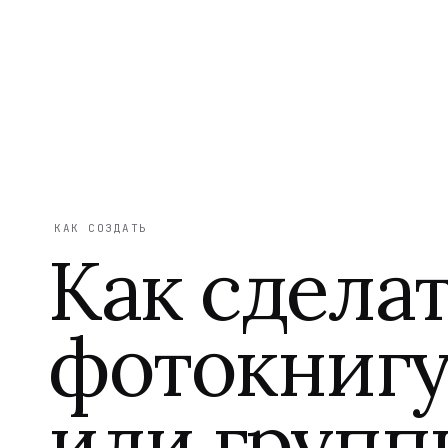
КАК СОЗДАТЬ
Как сдела
фотокнигу
или групп