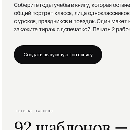
Соберите годы учёбы в книгу, которая остане
Детская
Сертификаты
общий портрет класса, лица однокласснико
с уроков, праздников и поездок. Один макет 
Семейная
Блог
закажите тираж с допечаткой. Печать 2 рабоч
Из путешествий
Помощь
На годовщину свадьбы
Создать выпускную фотокнигу
Layflat фотокнига
PRO
Выпускные альбомы
Сборка под ключ
NEW
ГОТОВЫЕ ШАБЛОНЫ
92 шаблонов