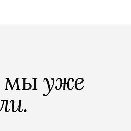
о мы
уже
ли.