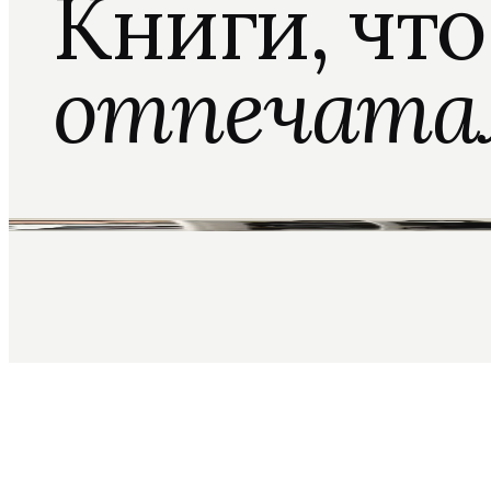
Книги, чт
отпечата