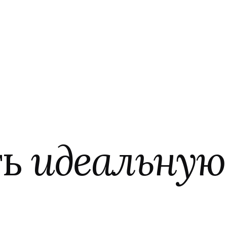
ть
идеальную