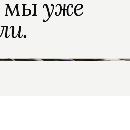
о мы
уже
ли.