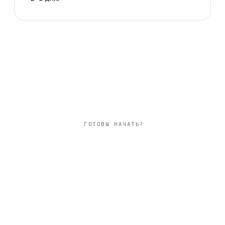
ГОТОВЫ НАЧАТЬ?
горизонтальный
30×20 см фотокнига
детская
твёрдая фотообложка из плотного арт-