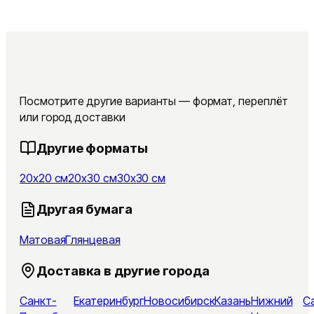
Посмотрите другие варианты — формат, переплёт
или город доставки
Другие форматы
20x20 см
20x30 см
30x30 см
Другая бумага
Матовая
Глянцевая
Доставка в другие города
Санкт-
Екатеринбург
Новосибирск
Казань
Нижний
С