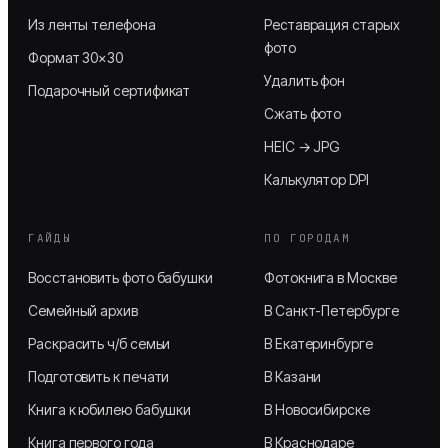
Из ленты телефона
Реставрация старых
фото
Формат 30×30
Удалить фон
Подарочный сертификат
Сжать фото
HEIC → JPG
Калькулятор DPI
ГАЙДЫ
ПО ГОРОДАМ
Восстановить фото бабушки
Фотокнига в Москве
Семейный архив
В Санкт-Петербурге
Раскрасить ч/б семьи
В Екатеринбурге
Подготовить к печати
В Казани
Книга к юбилею бабушки
В Новосибирске
Книга первого года
В Краснодаре