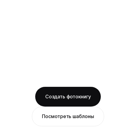
картона с фотопечатью и ламинацией +
layflat-переплёт: развороты раскрываются
на 180° без шва, фото на оба листа
смотрится как одно цельное изображение
на фактурной бумаге
Бесплатная доставка по Москве
Изготовление за 2 рабочих дня
твёрдая обложка
фактурная бумага
ОТ 1490 ₽
Создать фотокнигу
Посмотреть шаблоны