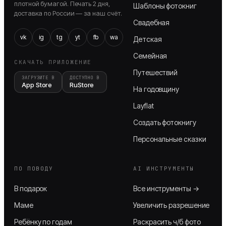
плотной бумагой. Печать 2 дня,
Шаблоны фотокниг
доставка по России — за наш счёт.
Свадебная
vk
ig
tg
yt
fb
wa
Детская
Семейная
СКАЧАТЬ ПРИЛОЖЕНИЕ
Путешествий
ЗАГРУЗИТЕ В
ДОСТУПНО В
App Store
RuStore
На годовщину
Layflat
Создать фотокнигу
Персональные сказки
ПО ПОВОДУ
AI ИНСТРУМЕНТЫ
В подарок
Все инструменты →
Маме
Увеличить разрешение
Ребёнку по годам
Раскрасить ч/б фото