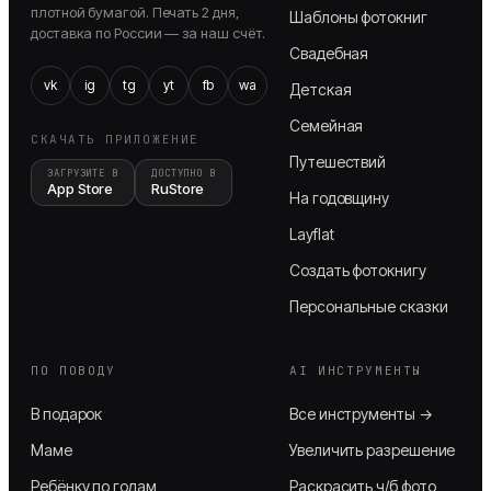
плотной бумагой. Печать 2 дня,
Шаблоны фотокниг
доставка по России — за наш счёт.
Свадебная
vk
ig
tg
yt
fb
wa
Детская
Семейная
СКАЧАТЬ ПРИЛОЖЕНИЕ
Путешествий
ЗАГРУЗИТЕ В
ДОСТУПНО В
App Store
RuStore
На годовщину
Layflat
Создать фотокнигу
Персональные сказки
ПО ПОВОДУ
AI ИНСТРУМЕНТЫ
В подарок
Все инструменты →
Маме
Увеличить разрешение
Ребёнку по годам
Раскрасить ч/б фото