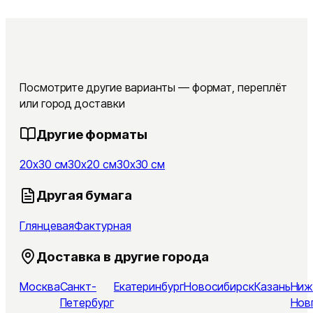
Посмотрите другие варианты — формат, переплёт
или город доставки
Другие форматы
20x30 см
30x20 см
30x30 см
Другая бумага
Глянцевая
Фактурная
Доставка в другие города
Москва
Санкт-
Екатеринбург
Новосибирск
Казань
Ниж
Петербург
Нов