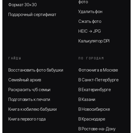
фото
Формат 30×30
Удалить фон
Подарочный сертификат
Сжать фото
HEIC → JPG
Калькулятор DPI
ГАЙДЫ
ПО ГОРОДАМ
Восстановить фото бабушки
Фотокнига в Москве
Семейный архив
В Санкт-Петербурге
Раскрасить ч/б семьи
В Екатеринбурге
Подготовить к печати
В Казани
Книга к юбилею бабушки
В Новосибирске
Книга первого года
В Краснодаре
В Ростове-на-Дону