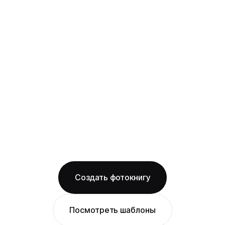
твёрдая фотообложка из плотного арт-
картона с фотопечатью и ламинацией +
layflat-переплёт: развороты раскрываются
на 180° без шва, фото на оба листа
смотрится как одно цельное изображение
на матовой бумаге
Бесплатная доставка по Ростову-на-Дону
Изготовление за 2 рабочих дня
твёрдая обложка
матовая бумага
ОТ 1490 ₽
Создать фотокнигу
Посмотреть шаблоны