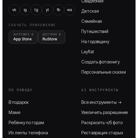
Свадебная
vk
ig
tg
yt
fb
wa
Детская
Семейная
СКАЧАТЬ ПРИЛОЖЕНИЕ
Путешествий
ЗАГРУЗИТЕ В
ДОСТУПНО В
App Store
RuStore
На годовщину
Layflat
Создать фотокнигу
Персональные сказки
ПО ПОВОДУ
AI ИНСТРУМЕНТЫ
В подарок
Все инструменты →
Маме
Увеличить разрешение
Ребёнку по годам
Раскрасить ч/б фото
Из ленты телефона
Реставрация старых